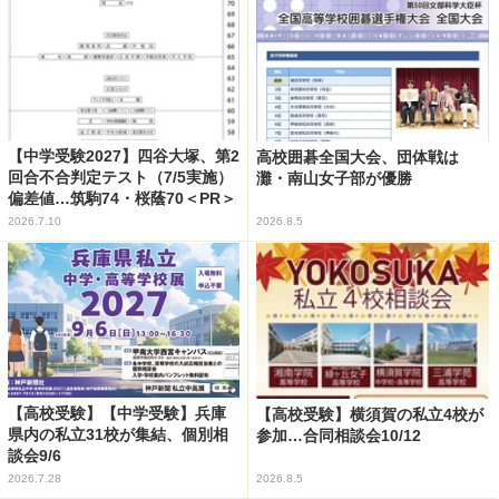
【中学受験2027】四谷大塚、第2
高校囲碁全国大会、団体戦は
回合不合判定テスト（7/5実施）
灘・南山女子部が優勝
偏差値…筑駒74・桜蔭70＜PR＞
2026.7.10
2026.8.5
【高校受験】【中学受験】兵庫
【高校受験】横須賀の私立4校が
県内の私立31校が集結、個別相
参加…合同相談会10/12
談会9/6
2026.7.28
2026.8.5