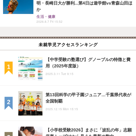
明・長崎日大が勝利...第4日は遊学館vs青森山田ほ
か
生活・健康
2026.8.7 Fri 15:52
未就学児アクセスランキング
【中学受験の塾選び】グノーブルの特徴と費
用（2025年度版）
2025.3.11 Tue 9:15
第13回科学の甲子園ジュニア…千葉県代表が
全国制覇
2025.12.15 Mon 15:15
【小学校受験2026】まさに「波乱の年」志願