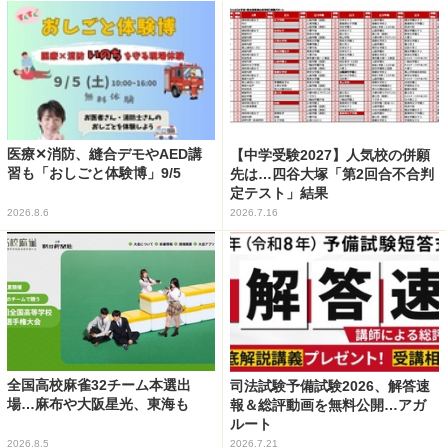
医療✕消防、縫合デモやAED講
【中学受験2027】人気校の併願
習も「おしごと体験博」9/5
先は…四谷大塚「第2回合不合判
定テスト」結果
2026.8.6
2026.7.16
全国高校麻雀32チーム本選出
司法試験予備試験2026、解答速
場…麻布や大阪星光、東海も
報＆総評動画を無料公開…アガ
ルート
2026.8.5
2026.7.21