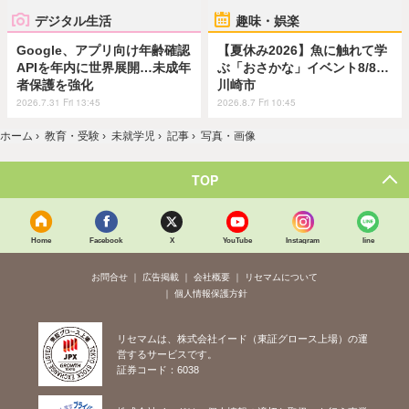
デジタル生活
趣味・娯楽
Google、アプリ向け年齢確認
【夏休み2026】魚に触れて学
APIを年内に世界展開…未成年
ぶ「おさかな」イベント8/8…
者保護を強化
川崎市
2026.7.31 Fri 13:45
2026.8.7 Fri 10:45
ホーム
›
教育・受験
›
未就学児
›
記事
›
写真・画像
TOP
Home
Facebook
X
YouTube
Instagram
line
お問合せ
広告掲載
会社概要
リセマムについて
個人情報保護方針
リセマムは、株式会社イード（東証グロース上場）の運
営するサービスです。
証券コード：6038