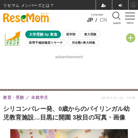
リセマム メンバーズ
Language
JP
/
CN
menu
search
大学受験 by 東進
医学部
東大受験
医専予備校徹底リサーチ
河合塾×東大特集
親子で考える大学選び
高校受験
中学受験
小学校受験
advertisement
共通テスト
夏休み
8月開催学校説明会・相談会
8月開催イベント・WS
全国公立高校 過去問
人気記事
自由研究教材（小学生向け）
自由研究教材（中学生向け）
ランキング
教育・受験
未就学児
2016.4.19（火） 13:45
シリコンバレー発、0歳からのバイリンガル幼
児教育施設…目黒に開園 3枚目の写真・画像