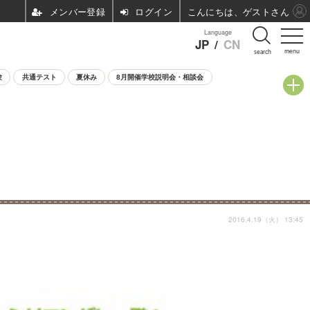
ログイン
こんにちは、ゲストさん
Language
JP
/
CN
menu
search
験
共通テスト
夏休み
8月開催学校説明会・相談会
2016.4.19（火） 13:45