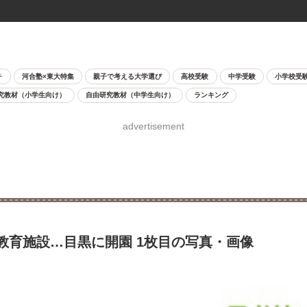
チ
河合塾×東大特集
親子で考える大学選び
高校受験
中学受験
小学校受
究教材（小学生向け）
自由研究教材（中学生向け）
ランキング
advertisement
教育施設…目黒に開園 1枚目の写真・画像