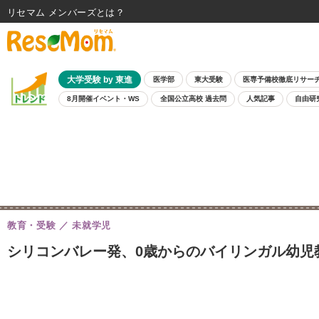
リセマム メンバーズ
大学受験 by 東進
医学部
東大受験
医専予備校徹底リサー
8月開催イベント・WS
全国公立高校 過去問
人気記事
自由研
教育・受験
未就学児
シリコンバレー発、0歳からのバイリンガル幼児