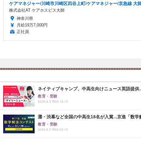
ケアマネジャー/川崎市川崎区四谷上町/ケアマネジャー/京急線 大師
株式会社AT ケアホスピス大師
神奈川県
月給19万7,000円
正社員
ネイティブキャンプ、中高生向けニュース英語提供..
教育・受験
2026.8.5 Wed 18:15
灘・渋幕など全国の中高生18名が入賞...京進「数
教育・受験
2026.8.5 Wed 22:15