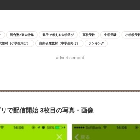
チ
河合塾×東大特集
親子で考える大学選び
高校受験
中学受験
小学校受
究教材（小学生向け）
自由研究教材（中学生向け）
ランキング
advertisement
リで配信開始 3枚目の写真・画像