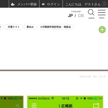
ログイン
こんにちは、ゲストさん
Language
JP
/
CN
menu
search
験
共通テスト
夏休み
8月開催学校説明会・相談会
2016.4.20（水） 12:15