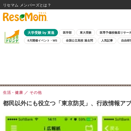
リセマム メンバーズ
大学受験 by 東進
医学部
東大受験
医専予備校徹底リサー
8月開催イベント・WS
全国公立高校 過去問
人気記事
自由研
生活・健康
その他
都民以外にも役立つ「東京防災」、行政情報アプ