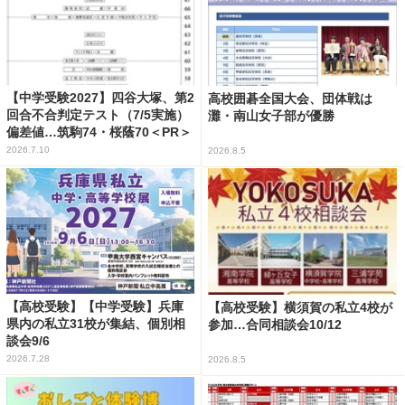
【中学受験2027】四谷大塚、第2
高校囲碁全国大会、団体戦は
回合不合判定テスト（7/5実施）
灘・南山女子部が優勝
偏差値…筑駒74・桜蔭70＜PR＞
2026.7.10
2026.8.5
【高校受験】【中学受験】兵庫
【高校受験】横須賀の私立4校が
県内の私立31校が集結、個別相
参加…合同相談会10/12
談会9/6
2026.7.28
2026.8.5