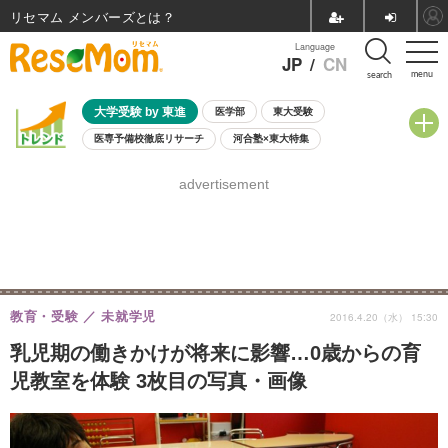
リセマム メンバーズ
Language
JP
/
CN
menu
search
大学受験 by 東進
医学部
東大受験
医専予備校徹底リサーチ
河合塾×東大特集
親子で考える大学選び
高校受験
中学受験
小学校受験
advertisement
共通テスト
夏休み
8月開催学校説明会・相談会
8月開催イベント・WS
全国公立高校 過去問
人気記事
自由研究教材（小学生向け）
自由研究教材（中学生向け）
ランキング
教育・受験
未就学児
2016.4.20（水） 15:30
乳児期の働きかけが将来に影響…0歳からの育
児教室を体験 3枚目の写真・画像