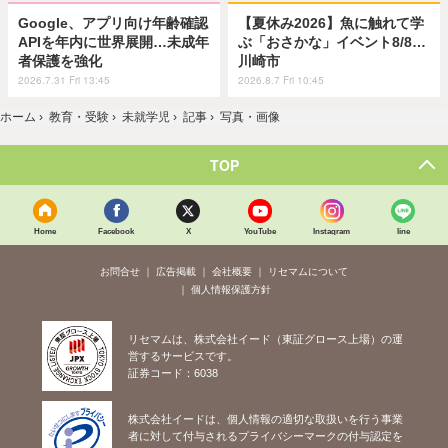
Google、アプリ向け年齢確認
【夏休み2026】魚に触れて学
APIを年内に世界展開…未成年
ぶ「おさかな」イベント8/8…
者保護を強化
川崎市
2026.7.31 Fri 13:45
2026.8.7 Fri 10:45
ホーム
›
教育・受験
›
未就学児
›
記事
›
写真・画像
TOP
Home
Facebook
X
YouTube
Instagram
line
お問合せ
広告掲載
会社概要
リセマムについて
個人情報保護方針
リセマムは、株式会社イード（東証グロース上場）の運
営するサービスです。
証券コード：6038
株式会社イードは、個人情報の適切な取扱いを行う事業
者に対して付与されるプライバシーマークの付与認定を