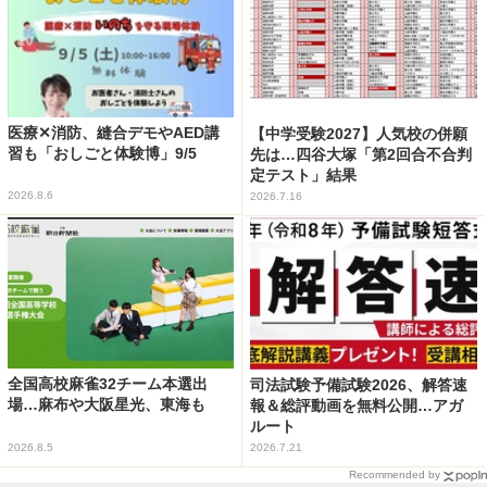
医療✕消防、縫合デモやAED講
【中学受験2027】人気校の併願
習も「おしごと体験博」9/5
先は…四谷大塚「第2回合不合判
定テスト」結果
2026.8.6
2026.7.16
全国高校麻雀32チーム本選出
司法試験予備試験2026、解答速
場…麻布や大阪星光、東海も
報＆総評動画を無料公開…アガ
ルート
2026.8.5
2026.7.21
Recommended by