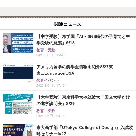
関連ニュース
【中学受験】希学園「AI・SNS時代の子育てと中
学受験の意義」9/18
教育・受験
2026.8.6 Thu 15:45
アメリカ留学の奨学金情報を紹介8/27東
京...EducationUSA
教育イベント
2026.8.6 Thu 17:15
【大学受験】東京科学大や筑波大「国立大学だけ
の進学説明会」8/29
教育・受験
2026.8.6 Thu 23:15
東大新学部「UTokyo College of Design」入試攻
略セミナー9/27