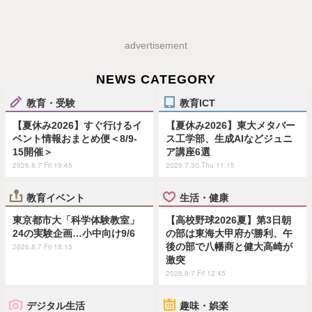
advertisement
NEWS CATEGORY
教育・受験
教育ICT
【夏休み2026】すぐ行けるイ
【夏休み2026】東大メタバー
ベント情報おまとめ便＜8/9-
ス工学部、生成AIなどジュニ
15開催＞
ア講座6選
2026.8.7 Fri 19:45
2026.7.30 Thu 11:15
教育イベント
生活・健康
東京都市大「科学体験教室」
【高校野球2026夏】第3日朝
24の実験企画…小中向け9/6
の部は東海大甲府が勝利、午
後の部で八幡商と健大高崎が
2026.8.7 Fri 18:15
激突
2026.8.7 Fri 12:45
デジタル生活
趣味・娯楽