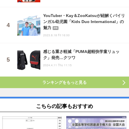
YouTuber・Kay＆ZooKatsuが紐解くバイリ
ンガル幼児園「Kids Duo International」の
魅力
PR
2023.8.18 Fri 16:00
感じる重さ軽減「PUMA超軽快学童リュッ
ク」発売…クツワ
2024.4.11 Thu 11:15
ランキングをもっと見る
こちらの記事もおすすめ