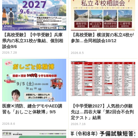
【高校受験】【中学受験】兵庫
【高校受験】横須賀の私立4校が
県内の私立31校が集結、個別相
参加…合同相談会10/12
談会9/6
2026.7.28
2026.8.5
医療✕消防、縫合デモやAED講
【中学受験2027】人気校の併願
習も「おしごと体験博」9/5
先は…四谷大塚「第2回合不合判
定テスト」結果
2026.8.6
2026.7.16