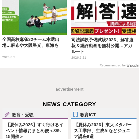
全国高校麻雀32チーム本選出
司法試験予備試験2026、解答速
場…麻布や大阪星光、東海も
報＆総評動画を無料公開…アガ
ルート
2026.8.5
2026.7.21
Recommended by
advertisement
NEWS CATEGORY
教育・受験
教育ICT
【夏休み2026】すぐ行けるイ
【夏休み2026】東大メタバー
ベント情報おまとめ便＜8/9-
ス工学部、生成AIなどジュニ
15開催＞
ア講座6選