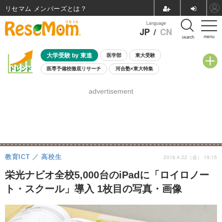
リセマム メンバーズ
Language
JP
/
CN
menu
search
大学受験 by 東進
医学部
東大受験
医専予備校徹底リサーチ
河合塾×東大特集
親子で考える大学選び
高校受験
中学受験
小学校受験
advertisement
共通テスト
夏休み
8月開催学校説明会・相談会
8月開催イベント・WS
全国公立高校 過去問
人気記事
自由研究教材（小学生向け）
自由研究教材（中学生向け）
ランキング
教育ICT
高校生
2016.4.22（金） 19:15
栄光ナビオ全校5,000台のiPadに「ロイロノー
ト・スクール」導入 1枚目の写真・画像