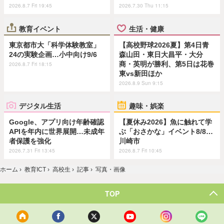
2026.8.7 Fri 19:45
2026.7.30 Thu 11:15
教育イベント
生活・健康
東京都市大「科学体験教室」
【高校野球2026夏】第4日青
24の実験企画…小中向け9/6
森山田・東日大昌平・大分
商・英明が勝利、第5日は花巻
2026.8.7 Fri 18:15
東vs新田ほか
2026.8.9 Sun 9:15
デジタル生活
趣味・娯楽
Google、アプリ向け年齢確認
【夏休み2026】魚に触れて学
APIを年内に世界展開…未成年
ぶ「おさかな」イベント8/8…
者保護を強化
川崎市
2026.7.31 Fri 13:45
2026.8.7 Fri 10:45
ホーム
›
教育ICT
›
高校生
›
記事
›
写真・画像
TOP