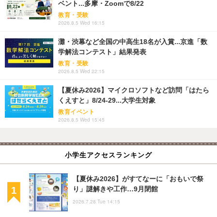
ベント...多摩・Zoomで8/22
教育・受験
2026.8.5 Wed 16:15
灘・渋幕など全国の中高生18名が入賞...京進「数
学解法コンテスト」結果発表
教育・受験
2026.8.5 Wed 22:15
【夏休み2026】マイクロソフトなど訪問「はたら
くえすと」8/24-29...大学生対象
教育イベント
2026.8.5 Wed 15:45
小学生アクセスランキング
【夏休み2026】がすてなーに「おもいで祭
り」謎解きや工作…9月閉館
2026.7.28 Tue 14:15