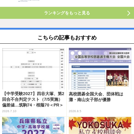
ランキングをもっと見る
こちらの記事もおすすめ
【中学受験2027】四谷大塚、第2
高校囲碁全国大会、団体戦は
回合不合判定テスト（7/5実施）
灘・南山女子部が優勝
偏差値…筑駒74・桜蔭70＜PR＞
2026.7.10
2026.8.5