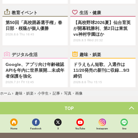
教育イベント
生活・健康
第50回「高校囲碁選手権」春
【高校野球2026夏】仙台育英
日部・桜蔭が個人優勝
が開幕戦勝利、第2日は東筑
vs神村学園ほか
2026.8.6 Thu 16:45
2026.8.5 Wed 20:32
デジタル生活
趣味・娯楽
Google、アプリ向け年齢確認
ドラえもん短歌、入選作は
APIを年内に世界展開…未成年
11/20発売の新刊に収録…9/3
者保護を強化
締切
2026.7.31 Fri 13:45
2026.8.6 Thu 15:15
ホーム
›
趣味・娯楽
›
小学生
›
記事
›
写真・画像
TOP
Home
Facebook
X
YouTube
Instagram
line