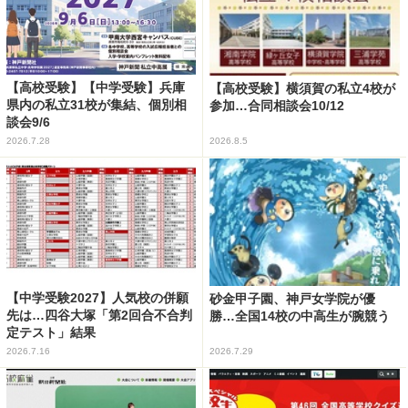
【高校受験】【中学受験】兵庫
【高校受験】横須賀の私立4校が
県内の私立31校が集結、個別相
参加…合同相談会10/12
談会9/6
2026.7.28
2026.8.5
【中学受験2027】人気校の併願
砂金甲子園、神戸女学院が優
先は…四谷大塚「第2回合不合判
勝…全国14校の中高生が腕競う
定テスト」結果
2026.7.16
2026.7.29