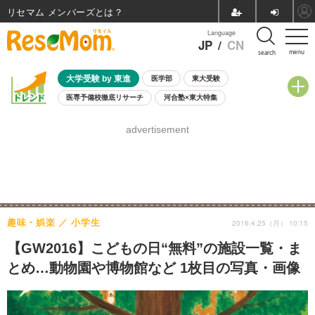
リセマム メンバーズ
Language
JP
/
CN
menu
search
大学受験 by 東進
医学部
東大受験
医専予備校徹底リサーチ
河合塾×東大特集
親子で考える大学選び
高校受験
中学受験
小学校受験
advertisement
共通テスト
夏休み
8月開催学校説明会・相談会
8月開催イベント・WS
全国公立高校 過去問
人気記事
自由研究教材（小学生向け）
自由研究教材（中学生向け）
ランキング
趣味・娯楽
小学生
2016.4.25（月） 10:15
【GW2016】こどもの日“無料”の施設一覧・ま
とめ…動物園や博物館など 1枚目の写真・画像