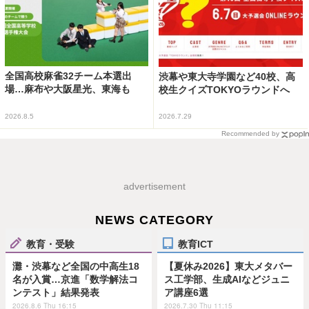
全国高校麻雀32チーム本選出
渋幕や東大寺学園など40校、高
場…麻布や大阪星光、東海も
校生クイズTOKYOラウンドへ
2026.8.5
2026.7.29
Recommended by
advertisement
NEWS CATEGORY
教育・受験
教育ICT
灘・渋幕など全国の中高生18
【夏休み2026】東大メタバー
名が入賞…京進「数学解法コ
ス工学部、生成AIなどジュニ
ンテスト」結果発表
ア講座6選
2026.8.6 Thu 16:15
2026.7.30 Thu 11:15