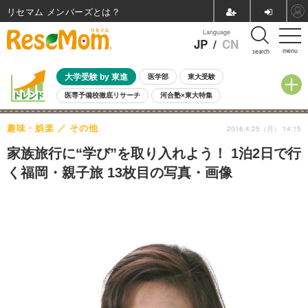
リセマム メンバーズ
Language
JP
/
CN
menu
search
大学受験 by 東進
医学部
東大受験
医専予備校徹底リサーチ
河合塾×東大特集
親子で考える大学選び
高校受験
中学受験
小学校受験
趣味・娯楽
その他
2016.4.25（月） 14:15
共通テスト
夏休み
8月開催学校説明会・相談会
8月開催イベント・WS
全国公立高校 過去問
人気記事
家族旅行に“学び”を取り入れよう！ 1泊2日で行
自由研究教材（小学生向け）
自由研究教材（中学生向け）
ランキング
く福岡・親子旅 13枚目の写真・画像