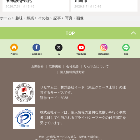
者保護を強化
川崎市
2026.7.31 Fri 13:45
2026.8.7 Fri 10:45
ホーム
›
趣味・娯楽
›
その他
›
記事
›
写真・画像
TOP
Home
Facebook
X
YouTube
Instagram
line
お問合せ
広告掲載
会社概要
リセマムについて
個人情報保護方針
リセマムは、株式会社イード（東証グロース上場）の運
営するサービスです。
証券コード：6038
株式会社イードは、個人情報の適切な取扱いを行う事業
者に対して付与されるプライバシーマークの付与認定を
受けています。
紹介した商品/サービスを購入、契約した場合に、