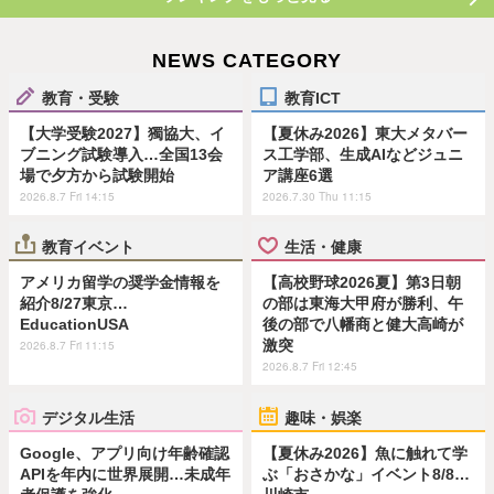
NEWS CATEGORY
教育・受験
教育ICT
【大学受験2027】獨協大、イ
【夏休み2026】東大メタバー
ブニング試験導入…全国13会
ス工学部、生成AIなどジュニ
場で夕方から試験開始
ア講座6選
2026.8.7 Fri 14:15
2026.7.30 Thu 11:15
教育イベント
生活・健康
アメリカ留学の奨学金情報を
【高校野球2026夏】第3日朝
紹介8/27東京…
の部は東海大甲府が勝利、午
EducationUSA
後の部で八幡商と健大高崎が
激突
2026.8.7 Fri 11:15
2026.8.7 Fri 12:45
デジタル生活
趣味・娯楽
Google、アプリ向け年齢確認
【夏休み2026】魚に触れて学
APIを年内に世界展開…未成年
ぶ「おさかな」イベント8/8…