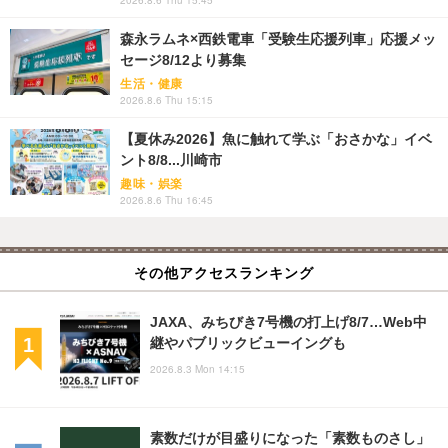
森永ラムネ×西鉄電車「受験生応援列車」応援メッ
セージ8/12より募集
生活・健康
2026.8.6 Thu 15:15
【夏休み2026】魚に触れて学ぶ「おさかな」イベ
ント8/8...川崎市
趣味・娯楽
2026.8.6 Thu 16:45
その他アクセスランキング
JAXA、みちびき7号機の打上げ8/7…Web中
継やパブリックビューイングも
2026.8.3 Mon 14:15
素数だけが目盛りになった「素数ものさし」