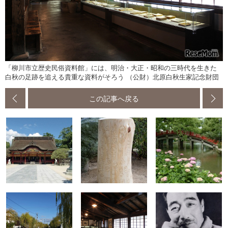
「柳川市立歴史民俗資料館」には、明治・大正・昭和の三時代を生きた
白秋の足跡を追える貴重な資料がそろう （公財）北原白秋生家記念財団
この記事へ戻る