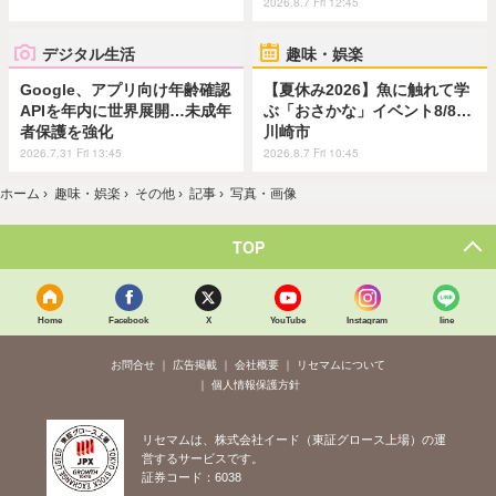
2026.8.7 Fri 12:45
デジタル生活
趣味・娯楽
Google、アプリ向け年齢確認
【夏休み2026】魚に触れて学
APIを年内に世界展開…未成年
ぶ「おさかな」イベント8/8…
者保護を強化
川崎市
2026.7.31 Fri 13:45
2026.8.7 Fri 10:45
ホーム
›
趣味・娯楽
›
その他
›
記事
›
写真・画像
TOP
Home
Facebook
X
YouTube
Instagram
line
お問合せ
広告掲載
会社概要
リセマムについて
個人情報保護方針
リセマムは、株式会社イード（東証グロース上場）の運
営するサービスです。
証券コード：6038