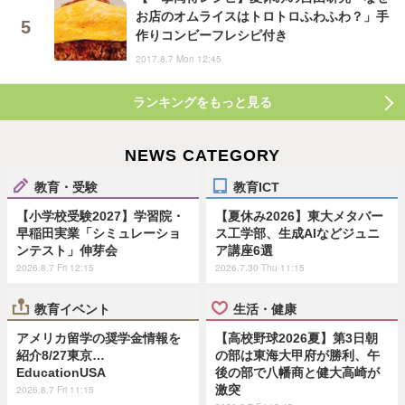
お店のオムライスはトロトロふわふわ？」手
作りコンビーフレシピ付き
2017.8.7 Mon 12:45
ランキングをもっと見る
NEWS CATEGORY
教育・受験
教育ICT
【小学校受験2027】学習院・
【夏休み2026】東大メタバー
早稲田実業「シミュレーショ
ス工学部、生成AIなどジュニ
ンテスト」伸芽会
ア講座6選
2026.8.7 Fri 12:15
2026.7.30 Thu 11:15
教育イベント
生活・健康
アメリカ留学の奨学金情報を
【高校野球2026夏】第3日朝
紹介8/27東京…
の部は東海大甲府が勝利、午
EducationUSA
後の部で八幡商と健大高崎が
激突
2026.8.7 Fri 11:15