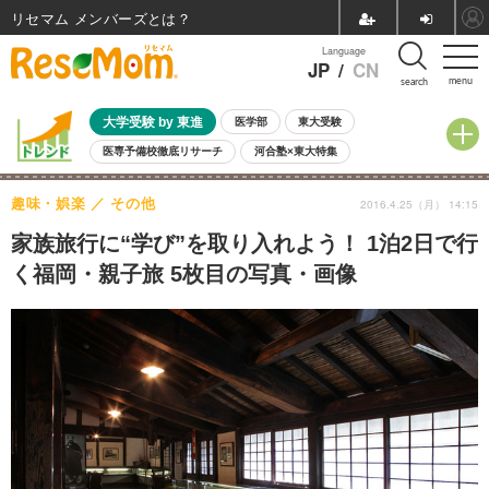
リセマム メンバーズ
Language
JP
/
CN
menu
search
大学受験 by 東進
医学部
東大受験
医専予備校徹底リサーチ
河合塾×東大特集
親子で考える大学選び
高校受験
中学受験
小学校受験
趣味・娯楽
その他
2016.4.25（月） 14:15
共通テスト
夏休み
8月開催学校説明会・相談会
8月開催イベント・WS
全国公立高校 過去問
人気記事
家族旅行に“学び”を取り入れよう！ 1泊2日で行
自由研究教材（小学生向け）
自由研究教材（中学生向け）
ランキング
く福岡・親子旅 5枚目の写真・画像