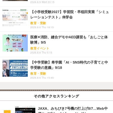
2026.8.5 Wed 20:15
【小学校受験2027】学習院・早稲田実業「シミュ
レーションテスト」伸芽会
教育・受験
2026.8.6 Thu 18:15
医療✕消防、縫合デモやAED講習も「おしごと体
験博」9/5
教育イベント
2026.8.6 Thu 0:15
【中学受験】希学園「AI・SNS時代の子育てと中
学受験の意義」9/18
教育・受験
2026.8.6 Thu 15:45
その他アクセスランキング
JAXA、みちびき7号機の打上げ8/7…Web中