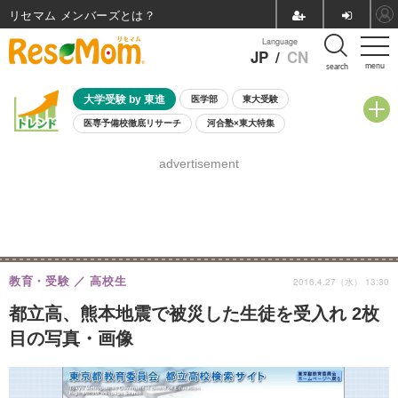
リセマム メンバーズ
Language
JP
/
CN
menu
search
大学受験 by 東進
医学部
東大受験
医専予備校徹底リサーチ
河合塾×東大特集
親子で考える大学選び
高校受験
中学受験
小学校受験
advertisement
共通テスト
夏休み
8月開催学校説明会・相談会
8月開催イベント・WS
全国公立高校 過去問
人気記事
自由研究教材（小学生向け）
自由研究教材（中学生向け）
ランキング
教育・受験
高校生
2016.4.27（水） 13:30
都立高、熊本地震で被災した生徒を受入れ 2枚
目の写真・画像