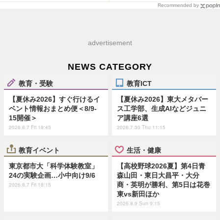
Recommended by
advertisement
NEWS CATEGORY
教育・受験
教育ICT
【夏休み2026】すぐ行けるイ
【夏休み2026】東大メタバー
ベント情報おまとめ便＜8/9-
ス工学部、生成AIなどジュニ
15開催＞
ア講座6選
2026.8.7 Fri 19:45
2026.7.30 Thu 11:15
教育イベント
生活・健康
東京都市大「科学体験教室」
【高校野球2026夏】第4日青
24の実験企画…小中向け9/6
森山田・東日大昌平・大分
商・英明が勝利、第5日は花巻
2026.8.7 Fri 18:15
東vs新田ほか
2026.8.9 Sun 9:15