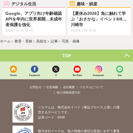
デジタル生活
趣味・娯楽
Google、アプリ向け年齢確認
【夏休み2026】魚に触れて学
APIを年内に世界展開…未成年
ぶ「おさかな」イベント8/8…
者保護を強化
川崎市
2026.7.31 Fri 13:45
2026.8.7 Fri 10:45
ホーム
›
教育・受験
›
高校生
›
記事
›
写真・画像
TOP
Home
Facebook
X
YouTube
Instagram
line
お問合せ
広告掲載
会社概要
リセマムについて
個人情報保護方針
リセマムは、株式会社イード（東証グロース上場）の運
営するサービスです。
証券コード：6038
株式会社イードは、個人情報の適切な取扱いを行う事業