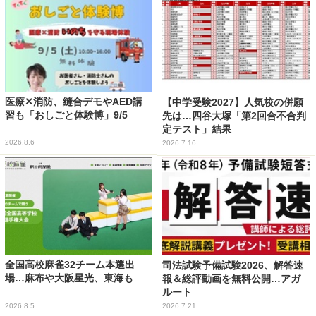
医療✕消防、縫合デモやAED講
【中学受験2027】人気校の併願
習も「おしごと体験博」9/5
先は…四谷大塚「第2回合不合判
定テスト」結果
2026.8.6
2026.7.16
全国高校麻雀32チーム本選出
司法試験予備試験2026、解答速
場…麻布や大阪星光、東海も
報＆総評動画を無料公開…アガ
ルート
2026.8.5
2026.7.21