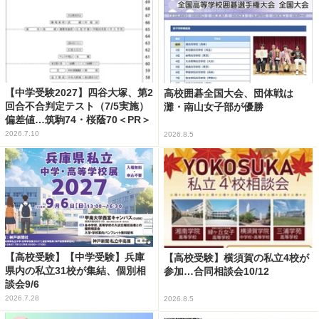
【中学受験2027】四谷大塚、第2
高校囲碁全国大会、団体戦は
回合不合判定テスト（7/5実施）
灘・南山女子部が優勝
偏差値…筑駒74・桜蔭70＜PR＞
2026.7.10
2026.8.5
【高校受験】【中学受験】兵庫
【高校受験】横須賀の私立4校が
県内の私立31校が集結、個別相
参加…合同相談会10/12
談会9/6
2026.7.28
2026.8.5