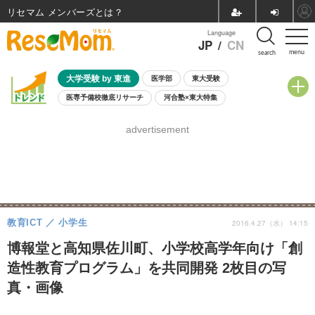
リセマム メンバーズ
Language
JP
/
CN
menu
search
大学受験 by 東進
医学部
東大受験
医専予備校徹底リサーチ
河合塾×東大特集
親子で考える大学選び
高校受験
中学受験
小学校受験
advertisement
共通テスト
夏休み
8月開催学校説明会・相談会
8月開催イベント・WS
全国公立高校 過去問
人気記事
自由研究教材（小学生向け）
自由研究教材（中学生向け）
ランキング
教育ICT
小学生
2016.4.27（水） 14:15
博報堂と高知県佐川町、小学校高学年向け「創
造性教育プログラム」を共同開発 2枚目の写
真・画像