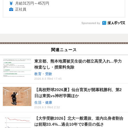
月給31万円～45万円
正社員
Sponsored by
関連ニュース
東京都、熊本地震被災生徒の都立高受入れ...学力
検査なし・授業料免除
教育・受験
2026.8.5 Wed 17:45
【高校野球2026夏】仙台育英が開幕戦勝利、第2
日は東筑vs神村学園ほか
生活・健康
2026.8.5 Wed 2:32
【大学受験2026】北大一般選抜、道内出身者割合
は前期33.4%...過去10年で2番目の低さ