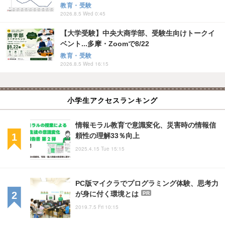
教育・受験
2026.8.5 Wed 0:45
【大学受験】中央大商学部、受験生向けトークイ
ベント...多摩・Zoomで8/22
教育・受験
2026.8.5 Wed 16:15
小学生アクセスランキング
情報モラル教育で意識変化、災害時の情報信
頼性の理解33％向上
2025.4.15 Tue 15:15
PC版マイクラでプログラミング体験、思考力
が身に付く環境とは
PR
2019.7.5 Fri 10:15