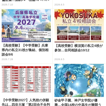
2026.7.10
2026.8.5
【高校受験】【中学受験】兵庫
【高校受験】横須賀の私立4校が
県内の私立31校が集結、個別相
参加…合同相談会10/12
談会9/6
2026.7.28
2026.8.5
【中学受験2027】人気校の併願
砂金甲子園、神戸女学院が優
先は…四谷大塚「第2回合不合判
勝…全国14校の中高生が腕競う