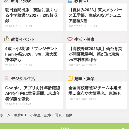
教育・受験
教育ICT
朝日新聞出版「英語に強くな
【夏休み2026】東大メタバー
る小学校選び2027」209校収
ス工学部、生成AIなどジュニ
録
ア講座6選
2026.8.6 Thu 13:15
2026.7.30 Thu 11:15
教育イベント
生活・健康
4歳～小3対象「プレジデント
【高校野球2026夏】仙台育英
Family祭2026」9/6、東大医
が開幕戦勝利、第2日は東筑
療体験も
vs神村学園ほか
2026.8.6 Thu 11:15
2026.8.5 Wed 20:32
デジタル生活
趣味・娯楽
Google、アプリ向け年齢確認
全国高校麻雀32チーム本選出
APIを年内に世界展開…未成年
場…麻布や大阪星光、東海も
者保護を強化
2026.8.5 Wed 19:45
2026.7.31 Fri 13:45
ホーム
›
教育ICT
›
小学生
›
記事
›
写真・画像
TOP