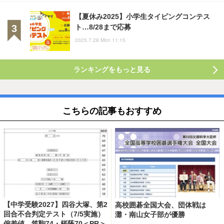
【夏休み2025】小学生タイピングコンテス
ト…8/28まで応募
2025.7.28 Mon 11:15
ランキングをもっと見る
こちらの記事もおすすめ
【中学受験2027】四谷大塚、第2
高校囲碁全国大会、団体戦は
回合不合判定テスト（7/5実施）
灘・南山女子部が優勝
偏差値…筑駒74・桜蔭70＜PR＞