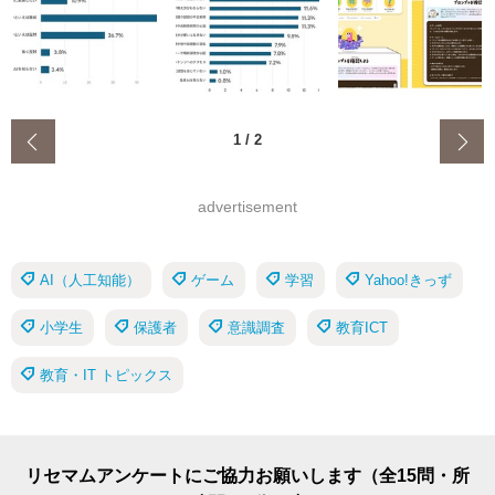
‹
1
/
2
advertisement
AI（人工知能）
ゲーム
学習
Yahoo!きっず
小学生
保護者
意識調査
教育ICT
教育・IT トピックス
リセマムアンケートにご協力お願いします（全15問・所