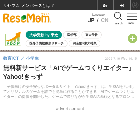
リセマム メンバーズ
Language
JP
/
CN
menu
search
大学受験 by 東進
医学部
東大受験
医専予備校徹底リサーチ
河合塾×東大特集
親子で考える大学選び
高校受験
中学受験
小学校受験
教育ICT
小学生
2025.7.16 Wed 19:15
共通テスト
夏休み
8月開催学校説明会・相談会
無料新サービス「AIでゲームつくりエイター」
8月開催イベント・WS
全国公立高校 過去問
人気記事
Yahoo!きっず
自由研究教材（小学生向け）
自由研究教材（中学生向け）
ランキング
子供向けの安全安心なポータルサイト「Yahoo!きっず」は、生成AIを活用し
てオリジナルのゲームを誰でも簡単に作ることができる「AIでゲームつくりエ
イター」の提供を開始した。ゲームで遊びながら生成AIの基礎となるプロンプ
トの書き方や設計方法などを学ぶことができる。
advertisement