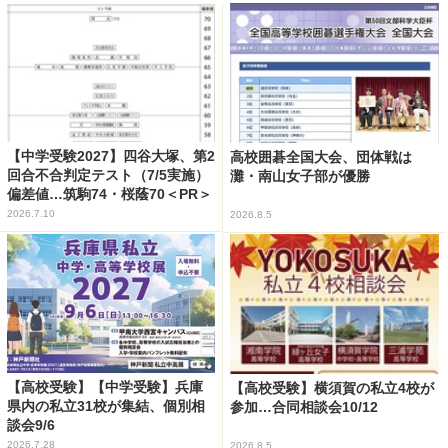
【中学受験2027】四谷大塚、第2
高校囲碁全国大会、団体戦は
回合不合判定テスト（7/5実施）
灘・南山女子部が優勝
偏差値…筑駒74・桜蔭70＜PR＞
2026.7.10
2026.8.5
【高校受験】【中学受験】兵庫
【高校受験】横須賀の私立4校が
県内の私立31校が集結、個別相
参加…合同相談会10/12
談会9/6
2026.7.28
2026.8.5