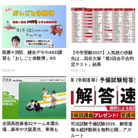
医療✕消防、縫合デモやAED講
【中学受験2027】人気校の併願
習も「おしごと体験博」9/5
先は…四谷大塚「第2回合不合判
定テスト」結果
2026.8.6
2026.7.16
全国高校麻雀32チーム本選出
司法試験予備試験2026、解答速
場…麻布や大阪星光、東海も
報＆総評動画を無料公開…アガ
ルート