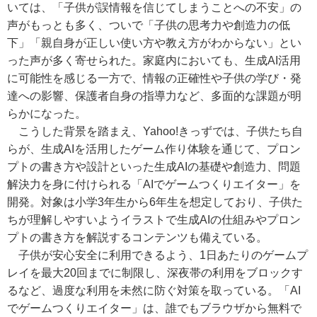
いては、「子供が誤情報を信じてしまうことへの不安」の
声がもっとも多く、ついで「子供の思考力や創造力の低
下」「親自身が正しい使い方や教え方がわからない」とい
った声が多く寄せられた。家庭内においても、生成AI活用
に可能性を感じる一方で、情報の正確性や子供の学び・発
達への影響、保護者自身の指導力など、多面的な課題が明
らかになった。
こうした背景を踏まえ、Yahoo!きっずでは、子供たち自
らが、生成AIを活用したゲーム作り体験を通じて、プロン
プトの書き方や設計といった生成AIの基礎や創造力、問題
解決力を身に付けられる「AIでゲームつくりエイター」を
開発。対象は小学3年生から6年生を想定しており、子供た
ちが理解しやすいようイラストで生成AIの仕組みやプロン
プトの書き方を解説するコンテンツも備えている。
子供が安心安全に利用できるよう、1日あたりのゲームプ
レイを最大20回までに制限し、深夜帯の利用をブロックす
るなど、過度な利用を未然に防ぐ対策を取っている。「AI
でゲームつくりエイター」は、誰でもブラウザから無料で