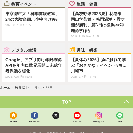
教育イベント
生活・健康
東京都市大「科学体験教室」
【高校野球2026夏】花巻東・
24の実験企画…小中向け9/6
岡山学芸館・鳴門渦潮・霞ケ
浦が勝利、第6日は横浜vs沖
2026.8.7 Fri 18:15
縄尚学ほか
2026.8.10 Mon 7:15
デジタル生活
趣味・娯楽
Google、アプリ向け年齢確認
【夏休み2026】魚に触れて学
APIを年内に世界展開…未成年
ぶ「おさかな」イベント8/8…
者保護を強化
川崎市
2026.7.31 Fri 13:45
2026.8.7 Fri 10:45
ホーム
›
教育ICT
›
小学生
›
記事
TOP
Home
Facebook
X
YouTube
Instagram
line