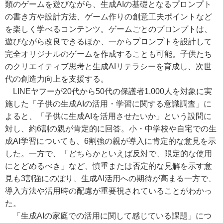
類のゲームを遊びながら、生成AIの基礎となるプロンプト
の書き方や設計方法、ゲーム作りの創意工夫ポイントなど
を楽しく学べるコンテンツ。ゲームごとのプロンプトは、
遊びながら改良できるほか、一からプロンプトを設計して
完全オリジナルのゲームを作成することも可能。子供たち
のクリエイティブ思考と生成AIリテラシーを育成し、次世
代の創造力向上を支援する。
LINEヤフーが20代から50代の保護者1,000人を対象に実
施した「子供の生成AIの活用・学習に関する意識調査」に
よると、「子供に生成AIを活用させたいか」という設問に
対し、約6割の親が肯定的に回答。小・中学校や自宅での生
成AI学習についても、6割強の親が導入に肯定的な意見を示
した。一方で、「どちらかといえば反対で、限定的な使用
にとどめるべき」など、慎重または否定的な見解を示す意
見も3割強にのぼり、生成AI活用への期待が高まる一方で、
導入方法や活用時の配慮が重要視されていることがわかっ
た。
「生成AIの家庭での活用に関して感じている課題」につ