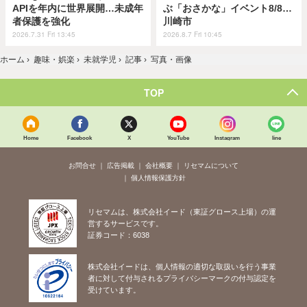
APIを年内に世界展開…未成年
ぶ「おさかな」イベント8/8…
者保護を強化
川崎市
2026.7.31 Fri 13:45
2026.8.7 Fri 10:45
ホーム
›
趣味・娯楽
›
未就学児
›
記事
›
写真・画像
TOP
Home
Facebook
X
YouTube
Instagram
line
お問合せ
広告掲載
会社概要
リセマムについて
個人情報保護方針
リセマムは、株式会社イード（東証グロース上場）の運
営するサービスです。
証券コード：6038
株式会社イードは、個人情報の適切な取扱いを行う事業
者に対して付与されるプライバシーマークの付与認定を
受けています。