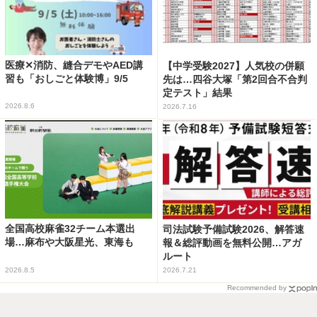
医療✕消防、縫合デモやAED講
【中学受験2027】人気校の併願
習も「おしごと体験博」9/5
先は…四谷大塚「第2回合不合判
定テスト」結果
2026.8.6
2026.7.16
全国高校麻雀32チーム本選出
司法試験予備試験2026、解答速
場…麻布や大阪星光、東海も
報＆総評動画を無料公開…アガ
ルート
2026.8.5
2026.7.21
Recommended by