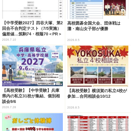
【中学受験2027】四谷大塚、第2
高校囲碁全国大会、団体戦は
回合不合判定テスト（7/5実施）
灘・南山女子部が優勝
偏差値…筑駒74・桜蔭70＜PR＞
2026.7.10
2026.8.5
【高校受験】【中学受験】兵庫
【高校受験】横須賀の私立4校が
県内の私立31校が集結、個別相
参加…合同相談会10/12
談会9/6
2026.7.28
2026.8.5