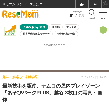
リセマム メンバーズ
Language
JP
/
CN
menu
search
大学受験 by 東進
医学部
東大受験
医専予備校徹底リサーチ
河合塾×東大特集
親子で考える大学選び
高校受験
中学受験
小学校受験
advertisement
共通テスト
夏休み
8月開催学校説明会・相談会
8月開催イベント・WS
全国公立高校 過去問
人気記事
自由研究教材（小学生向け）
自由研究教材（中学生向け）
ランキング
趣味・娯楽
未就学児
2016.4.27（水） 20:15
最新技術を駆使、ナムコの屋内プレイゾーン
「あそびパークPLUS」越谷 3枚目の写真・画
像