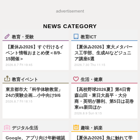
advertisement
NEWS CATEGORY
教育・受験
教育ICT
【夏休み2026】すぐ行けるイ
【夏休み2026】東大メタバー
ベント情報おまとめ便＜8/9-
ス工学部、生成AIなどジュニ
15開催＞
ア講座6選
2026.8.7 Fri 19:45
2026.7.30 Thu 11:15
教育イベント
生活・健康
東京都市大「科学体験教室」
【高校野球2026夏】第4日青
24の実験企画…小中向け9/6
森山田・東日大昌平・大分
商・英明が勝利、第5日は花巻
2026.8.7 Fri 18:15
東vs新田ほか
2026.8.9 Sun 9:15
デジタル生活
趣味・娯楽
Google、アプリ向け年齢確認
【夏休み2026】魚に触れて学