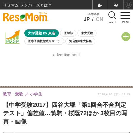
リセマム メンバーズ
Language
JP
/
CN
menu
search
大学受験 by 東進
医学部
東大受験
医専予備校徹底リサーチ
河合塾×東大特集
親子で考える大学選び
高校受験
中学受験
小学校受験
advertisement
共通テスト
夏休み
8月開催学校説明会・相談会
8月開催イベント・WS
全国公立高校 過去問
人気記事
自由研究教材（小学生向け）
自由研究教材（中学生向け）
ランキング
教育・受験
小学生
2016.4.28（木） 12:15
【中学受験2017】四谷大塚「第1回合不合判定
テスト」偏差値…筑駒・桜蔭72ほか 3枚目の写
真・画像