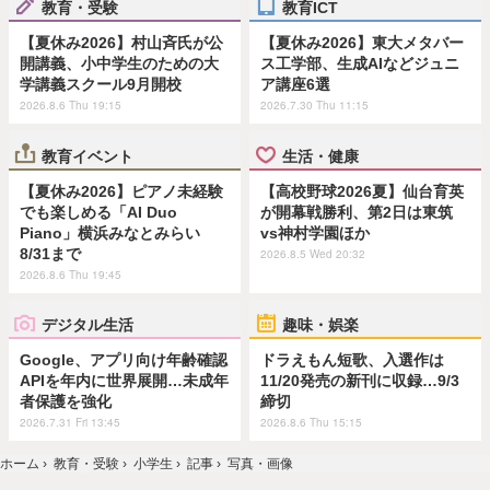
教育・受験
教育ICT
【夏休み2026】村山斉氏が公
【夏休み2026】東大メタバー
開講義、小中学生のための大
ス工学部、生成AIなどジュニ
学講義スクール9月開校
ア講座6選
2026.8.6 Thu 19:15
2026.7.30 Thu 11:15
教育イベント
生活・健康
【夏休み2026】ピアノ未経験
【高校野球2026夏】仙台育英
でも楽しめる「AI Duo
が開幕戦勝利、第2日は東筑
Piano」横浜みなとみらい
vs神村学園ほか
8/31まで
2026.8.5 Wed 20:32
2026.8.6 Thu 19:45
デジタル生活
趣味・娯楽
Google、アプリ向け年齢確認
ドラえもん短歌、入選作は
APIを年内に世界展開…未成年
11/20発売の新刊に収録…9/3
者保護を強化
締切
2026.7.31 Fri 13:45
2026.8.6 Thu 15:15
ホーム
›
教育・受験
›
小学生
›
記事
›
写真・画像