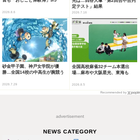
先は…四谷大塚「第2回合不合判
定テスト」結果
2026.8.6
2026.7.16
砂金甲子園、神戸女学院が優
全国高校麻雀32チーム本選出
勝…全国14校の中高生が腕競う
場…麻布や大阪星光、東海も
2026.7.29
2026.8.5
Recommended by
advertisement
NEWS CATEGORY