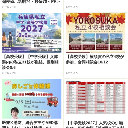
偏差値…筑駒74・桜蔭70＜PR＞
2026.7.10
2026.8.5
【高校受験】【中学受験】兵庫
【高校受験】横須賀の私立4校が
県内の私立31校が集結、個別相
参加…合同相談会10/12
談会9/6
2026.7.28
2026.8.5
医療✕消防、縫合デモやAED講
【中学受験2027】人気校の併願
習も「おしごと体験博」9/5