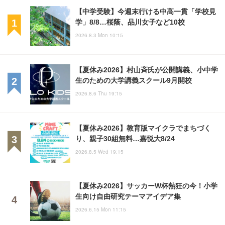
【中学受験】今週末行ける中高一貫「学校見
学」8/8…桜蔭、品川女子など10校
2026.8.3 Mon 10:15
【夏休み2026】村山斉氏が公開講義、小中学
生のための大学講義スクール9月開校
2026.8.6 Thu 19:15
【夏休み2026】教育版マイクラでまちづく
り、親子30組無料…嘉悦大8/24
2026.8.5 Wed 19:15
【夏休み2026】サッカーW杯熱狂の今！小学
生向け自由研究テーマアイデア集
2026.6.15 Mon 11:15