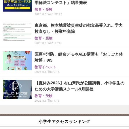
学解法コンテスト」結果発表
教育・受験
2026.8.5 Wed 22:15
東京都、熊本地震被災生徒の都立高受入れ...学力
検査なし・授業料免除
教育・受験
2026.8.5 Wed 17:45
医療✕消防、縫合デモやAED講習も「おしごと体
験博」9/5
教育イベント
2026.8.6 Thu 0:15
【夏休み2026】村山斉氏が公開講義、小中学生の
ための大学講義スクール9月開校
教育・受験
2026.8.6 Thu 1:15
小学生アクセスランキング