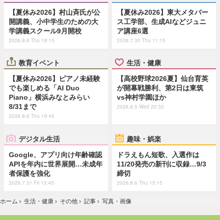
【夏休み2026】村山斉氏が公
【夏休み2026】東大メタバー
開講義、小中学生のための大
ス工学部、生成AIなどジュニ
学講義スクール9月開校
ア講座6選
2026.8.6 Thu 19:15
2026.7.30 Thu 11:15
教育イベント
生活・健康
【夏休み2026】ピアノ未経験
【高校野球2026夏】仙台育英
でも楽しめる「AI Duo
が開幕戦勝利、第2日は東筑
Piano」横浜みなとみらい
vs神村学園ほか
8/31まで
2026.8.5 Wed 20:32
2026.8.6 Thu 19:45
デジタル生活
趣味・娯楽
Google、アプリ向け年齢確認
ドラえもん短歌、入選作は
APIを年内に世界展開…未成年
11/20発売の新刊に収録…9/3
者保護を強化
締切
2026.7.31 Fri 13:45
2026.8.6 Thu 15:15
ホーム
›
生活・健康
›
その他
›
記事
›
写真・画像