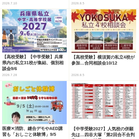
2026.7.10
2026.8.5
【高校受験】【中学受験】兵庫
【高校受験】横須賀の私立4校が
県内の私立31校が集結、個別相
参加…合同相談会10/12
談会9/6
2026.7.28
2026.8.5
医療✕消防、縫合デモやAED講
【中学受験2027】人気校の併願
習も「おしごと体験博」9/5
先は…四谷大塚「第2回合不合判