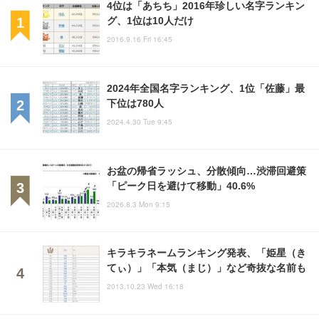
4位は「あちち」2016年珍しい名字ランキン
グ、1位は10人だけ
2016.9.16 Fri 16:45
2024年全国名字ランキング、1位「佐藤」最
下位は780人
2024.4.30 Tue 9:45
お盆の帰省ラッシュ、分散傾向…渋滞回避策
「ピーク日を避けて移動」40.6%
2026.8.3 Mon 9:15
キラキラネームランキング発表、「姫星（き
てぃ）」「本気（まじ）」など奇抜な名前も
2013.10.23 Wed 16:18