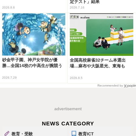
定テスト」結果
2026.8.6
2026.7.16
砂金甲子園、神戸女学院が優
全国高校麻雀32チーム本選出
勝…全国14校の中高生が腕競う
場…麻布や大阪星光、東海も
2026.7.29
2026.8.5
Recommended by
advertisement
NEWS CATEGORY
教育・受験
教育ICT