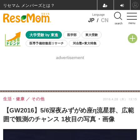
リセマム メンバーズ
Language
JP
/
CN
menu
search
大学受験 by 東進
医学部
東大受験
医専予備校徹底リサーチ
河合塾×東大特集
親子で考える大学選び
高校受験
中学受験
小学校受験
advertisement
共通テスト
夏休み
8月開催学校説明会・相談会
8月開催イベント・WS
全国公立高校 過去問
人気記事
自由研究教材（小学生向け）
自由研究教材（中学生向け）
ランキング
生活・健康
その他
2016.4.28（木） 13:15
【GW2016】5/6深夜みずがめ座η流星群、広範
囲で観測のチャンス 1枚目の写真・画像