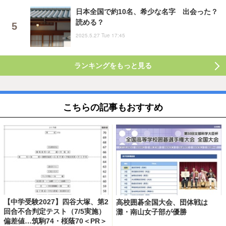
日本全国で約10名、希少な名字 出会った？
読める？
2025.5.27 Tue 17:45
ランキングをもっと見る
こちらの記事もおすすめ
【中学受験2027】四谷大塚、第2
高校囲碁全国大会、団体戦は
回合不合判定テスト（7/5実施）
灘・南山女子部が優勝
偏差値…筑駒74・桜蔭70＜PR＞