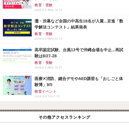
教育・受験
2026.8.5 Wed 18:15
灘・渋幕など全国の中高生18名が入賞...京進「数
学解法コンテスト」結果発表
教育・受験
2026.8.5 Wed 22:15
高卒認定試験、台風13号で沖縄会場を中止...再試
験は8/27-28
教育・受験
2026.8.5 Wed 16:27
医療✕消防、縫合デモやAED講習も「おしごと体
験博」9/5
教育イベント
2026.8.6 Thu 0:15
その他アクセスランキング