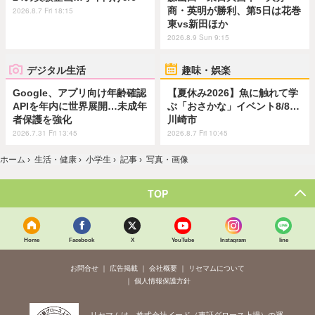
商・英明が勝利、第5日は花巻
2026.8.7 Fri 18:15
東vs新田ほか
2026.8.9 Sun 9:15
デジタル生活
趣味・娯楽
Google、アプリ向け年齢確認
【夏休み2026】魚に触れて学
APIを年内に世界展開…未成年
ぶ「おさかな」イベント8/8…
者保護を強化
川崎市
2026.7.31 Fri 13:45
2026.8.7 Fri 10:45
ホーム
›
生活・健康
›
小学生
›
記事
›
写真・画像
TOP
Home
Facebook
X
YouTube
Instagram
line
お問合せ
広告掲載
会社概要
リセマムについて
個人情報保護方針