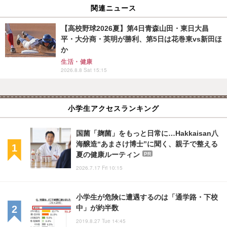
関連ニュース
【高校野球2026夏】第4日青森山田・東日大昌
平・大分商・英明が勝利、第5日は花巻東vs新田ほ
か
生活・健康
2026.8.8 Sat 15:15
小学生アクセスランキング
国菌「麹菌」をもっと日常に…Hakkaisan八
海醸造“あまさけ博士”に聞く、親子で整える
夏の健康ルーティン
PR
2026.7.17 Fri 10:15
小学生が危険に遭遇するのは「通学路・下校
中」が約半数
2019.8.27 Tue 14:45