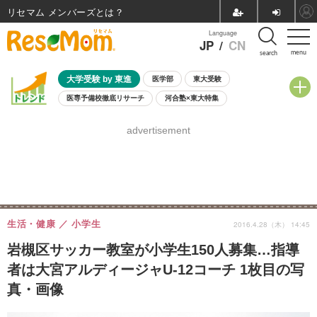
リセマム メンバーズ
Language
JP
/
CN
menu
search
大学受験 by 東進
医学部
東大受験
医専予備校徹底リサーチ
河合塾×東大特集
親子で考える大学選び
高校受験
中学受験
小学校受験
advertisement
共通テスト
夏休み
8月開催学校説明会・相談会
8月開催イベント・WS
全国公立高校 過去問
人気記事
自由研究教材（小学生向け）
自由研究教材（中学生向け）
ランキング
生活・健康
小学生
2016.4.28（木） 14:45
岩槻区サッカー教室が小学生150人募集…指導
者は大宮アルディージャU-12コーチ 1枚目の写
真・画像