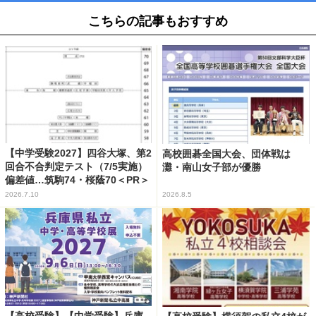
こちらの記事もおすすめ
【中学受験2027】四谷大塚、第2
高校囲碁全国大会、団体戦は
回合不合判定テスト（7/5実施）
灘・南山女子部が優勝
偏差値…筑駒74・桜蔭70＜PR＞
2026.7.10
2026.8.5