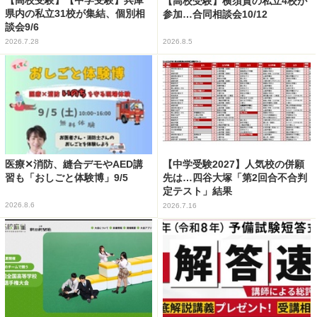
【高校受験】【中学受験】兵庫
【高校受験】横須賀の私立4校が
県内の私立31校が集結、個別相
参加…合同相談会10/12
談会9/6
2026.7.28
2026.8.5
医療✕消防、縫合デモやAED講
【中学受験2027】人気校の併願
習も「おしごと体験博」9/5
先は…四谷大塚「第2回合不合判
定テスト」結果
2026.8.6
2026.7.16