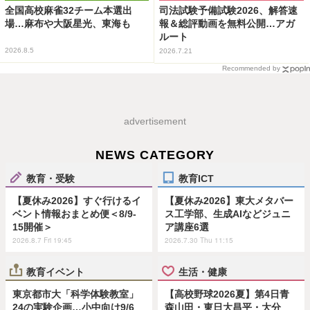
全国高校麻雀32チーム本選出
司法試験予備試験2026、解答速
場…麻布や大阪星光、東海も
報＆総評動画を無料公開…アガ
ルート
2026.8.5
2026.7.21
Recommended by
advertisement
NEWS CATEGORY
教育・受験
教育ICT
【夏休み2026】すぐ行けるイ
【夏休み2026】東大メタバー
ベント情報おまとめ便＜8/9-
ス工学部、生成AIなどジュニ
15開催＞
ア講座6選
2026.8.7 Fri 19:45
2026.7.30 Thu 11:15
教育イベント
生活・健康
東京都市大「科学体験教室」
【高校野球2026夏】第4日青
24の実験企画…小中向け9/6
森山田・東日大昌平・大分