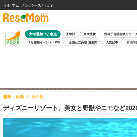
リセマム メンバーズ
大学受験 by 東進
医学部
東大受験
医専予備校徹底リサー
8月開催イベント・WS
全国公立高校 過去問
人気記事
自由研
趣味・娯楽
その他
ディズニーリゾート、美女と野獣やニモなど202