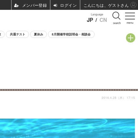
ログイン
こんにちは、ゲストさん
Language
JP
/
CN
menu
search
験
共通テスト
夏休み
8月開催学校説明会・相談会
2016.4.28（木） 17:15