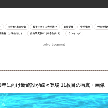
チ
河合塾×東大特集
親子で考える大学選び
高校受験
中学受験
小学校受
究教材（小学生向け）
自由研究教材（中学生向け）
ランキング
advertisement
0年に向け新施設が続々登場 11枚目の写真・画像