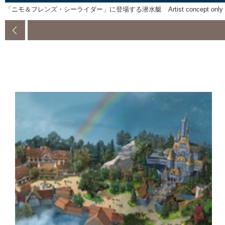
「ニモ＆フレンズ・シーライダー」に登場する潜水艇 Artist concept only (c) D