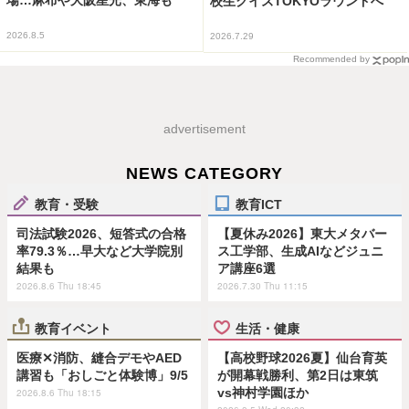
場…麻布や大阪星光、東海も
校生クイズTOKYOラウンドへ
2026.8.5
2026.7.29
Recommended by
advertisement
NEWS CATEGORY
教育・受験
教育ICT
司法試験2026、短答式の合格
【夏休み2026】東大メタバー
率79.3％…早大など大学院別
ス工学部、生成AIなどジュニ
結果も
ア講座6選
2026.8.6 Thu 18:45
2026.7.30 Thu 11:15
教育イベント
生活・健康
医療✕消防、縫合デモやAED
【高校野球2026夏】仙台育英
講習も「おしごと体験博」9/5
が開幕戦勝利、第2日は東筑
vs神村学園ほか
2026.8.6 Thu 18:15