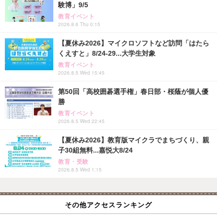
験博」9/5
教育イベント
2026.8.6 Thu 0:15
【夏休み2026】マイクロソフトなど訪問「はたら
くえすと」8/24-29...大学生対象
教育イベント
2026.8.5 Wed 15:45
第50回「高校囲碁選手権」春日部・桜蔭が個人優
勝
教育イベント
2026.8.5 Wed 22:45
【夏休み2026】教育版マイクラでまちづくり、親
子30組無料...嘉悦大8/24
教育・受験
2026.8.5 Wed 1:15
その他アクセスランキング