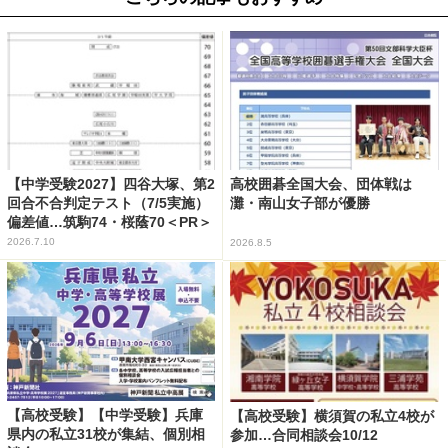
【中学受験2027】四谷大塚、第2
高校囲碁全国大会、団体戦は
回合不合判定テスト（7/5実施）
灘・南山女子部が優勝
偏差値…筑駒74・桜蔭70＜PR＞
2026.7.10
2026.8.5
【高校受験】【中学受験】兵庫
【高校受験】横須賀の私立4校が
県内の私立31校が集結、個別相
参加…合同相談会10/12