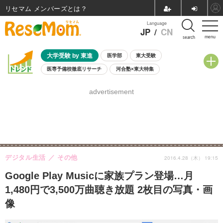
リセマム メンバーズ
Language
JP
/
CN
menu
search
大学受験 by 東進
医学部
東大受験
医専予備校徹底リサーチ
河合塾×東大特集
親子で考える大学選び
高校受験
中学受験
小学校受験
advertisement
共通テスト
夏休み
8月開催学校説明会・相談会
8月開催イベント・WS
全国公立高校 過去問
人気記事
自由研究教材（小学生向け）
自由研究教材（中学生向け）
ランキング
デジタル生活
その他
2016.4.28（木） 19:15
Google Play Musicに家族プラン登場…月
1,480円で3,500万曲聴き放題 2枚目の写真・画
像