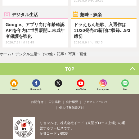
2026.8.5 Wed 20:32
デジタル生活
趣味・娯楽
Google、アプリ向け年齢確認
ドラえもん短歌、入選作は
APIを年内に世界展開…未成年
11/20発売の新刊に収録…9/3
者保護を強化
締切
2026.7.31 Fri 13:45
2026.8.6 Thu 15:15
ホーム
›
デジタル生活
›
その他
›
記事
›
写真・画像
TOP
Home
Facebook
X
YouTube
Instagram
line
お問合せ
広告掲載
会社概要
リセマムについて
個人情報保護方針
リセマムは、株式会社イード（東証グロース上場）の運
営するサービスです。
証券コード：6038