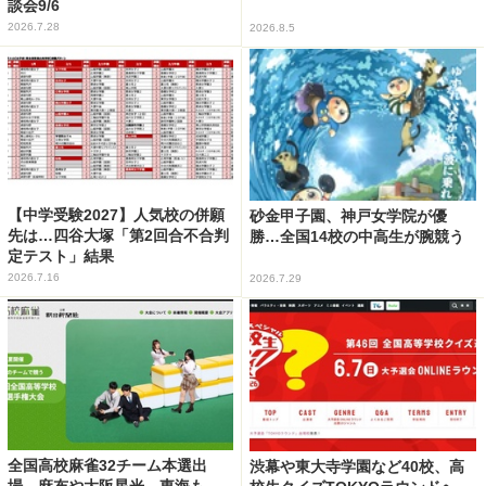
談会9/6
2026.7.28
2026.8.5
【中学受験2027】人気校の併願
砂金甲子園、神戸女学院が優
先は…四谷大塚「第2回合不合判
勝…全国14校の中高生が腕競う
定テスト」結果
2026.7.16
2026.7.29
全国高校麻雀32チーム本選出
渋幕や東大寺学園など40校、高