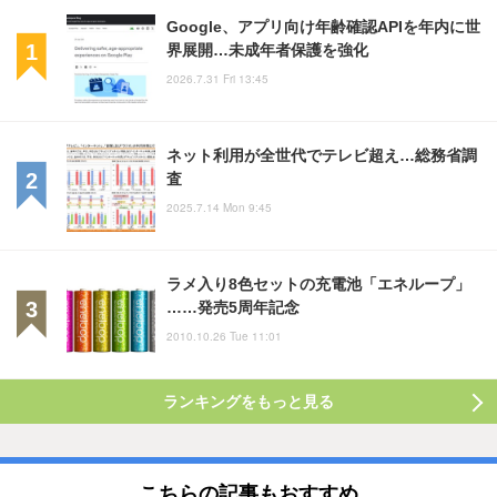
Google、アプリ向け年齢確認APIを年内に世
界展開…未成年者保護を強化
2026.7.31 Fri 13:45
ネット利用が全世代でテレビ超え…総務省調
査
2025.7.14 Mon 9:45
ラメ入り8色セットの充電池「エネループ」
……発売5周年記念
2010.10.26 Tue 11:01
ランキングをもっと見る
こちらの記事もおすすめ