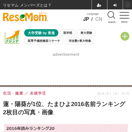
リセマム メンバーズ
Language
JP
/
CN
menu
search
大学受験 by 東進
医学部
東大受験
医専予備校徹底リサーチ
河合塾×東大特集
親子で考える大学選び
高校受験
中学受験
小学校受験
advertisement
共通テスト
夏休み
8月開催学校説明会・相談会
8月開催イベント・WS
全国公立高校 過去問
人気記事
自由研究教材（小学生向け）
自由研究教材（中学生向け）
ランキング
生活・健康
未就学児
2016.12.1（木） 14:15
蓮・陽葵が1位、たまひよ2016名前ランキング
2枚目の写真・画像