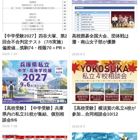
【中学受験2027】四谷大塚、第2
高校囲碁全国大会、団体戦は
回合不合判定テスト（7/5実施）
灘・南山女子部が優勝
偏差値…筑駒74・桜蔭70＜PR＞
2026.7.10
2026.8.5
【高校受験】【中学受験】兵庫
【高校受験】横須賀の私立4校が
県内の私立31校が集結、個別相
参加…合同相談会10/12
談会9/6
2026.7.28
2026.8.5