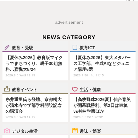
advertisement
NEWS CATEGORY
教育・受験
教育ICT
【夏休み2026】教育版マイク
【夏休み2026】東大メタバー
ラでまちづくり、親子30組無
ス工学部、生成AIなどジュニ
料…嘉悦大8/24
ア講座6選
2026.8.5 Wed 19:15
2026.7.30 Thu 11:15
教育イベント
生活・健康
糸井重里氏ら登壇、京都橘大
【高校野球2026夏】仙台育英
が清水寺で学部学科開設記念
が開幕戦勝利、第2日は東筑
の講演会
vs神村学園ほか
2026.8.5 Wed 14:15
2026.8.5 Wed 20:32
デジタル生活
趣味・娯楽