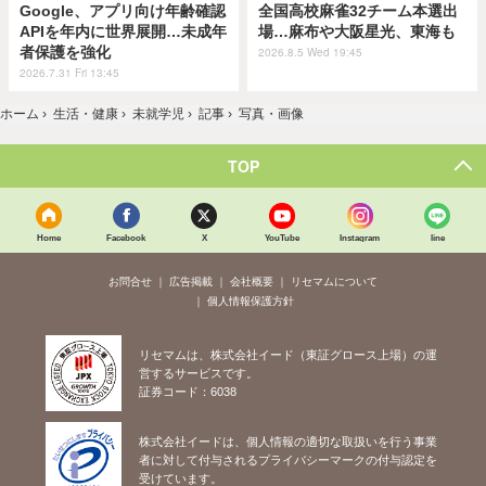
Google、アプリ向け年齢確認
全国高校麻雀32チーム本選出
APIを年内に世界展開…未成年
場…麻布や大阪星光、東海も
者保護を強化
2026.8.5 Wed 19:45
2026.7.31 Fri 13:45
ホーム
›
生活・健康
›
未就学児
›
記事
›
写真・画像
TOP
Home
Facebook
X
YouTube
Instagram
line
お問合せ
広告掲載
会社概要
リセマムについて
個人情報保護方針
リセマムは、株式会社イード（東証グロース上場）の運
営するサービスです。
証券コード：6038
株式会社イードは、個人情報の適切な取扱いを行う事業
者に対して付与されるプライバシーマークの付与認定を
受けています。