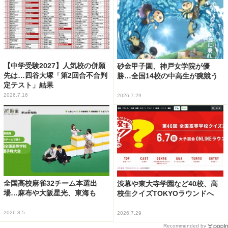
【中学受験2027】人気校の併願
砂金甲子園、神戸女学院が優
先は…四谷大塚「第2回合不合判
勝…全国14校の中高生が腕競う
定テスト」結果
2026.7.16
2026.7.29
全国高校麻雀32チーム本選出
渋幕や東大寺学園など40校、高
場…麻布や大阪星光、東海も
校生クイズTOKYOラウンドへ
2026.8.5
2026.7.29
Recommended by