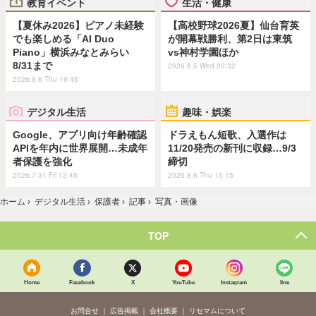
教育イベント
生活・健康
【夏休み2026】ピアノ未経験
【高校野球2026夏】仙台育英
でも楽しめる「AI Duo
が開幕戦勝利、第2日は東筑
Piano」横浜みなとみらい
vs神村学園ほか
8/31まで
2026.8.5 Wed 20:32
2026.8.6 Thu 19:45
デジタル生活
趣味・娯楽
Google、アプリ向け年齢確認
ドラえもん短歌、入選作は
APIを年内に世界展開…未成年
11/20発売の新刊に収録…9/3
者保護を強化
締切
2026.7.31 Fri 13:45
2026.8.6 Thu 15:15
ホーム
›
デジタル生活
›
保護者
›
記事
›
写真・画像
TOP
Home
Facebook
X
YouTube
Instagram
line
お問合せ
広告掲載
会社概要
リセマムについて