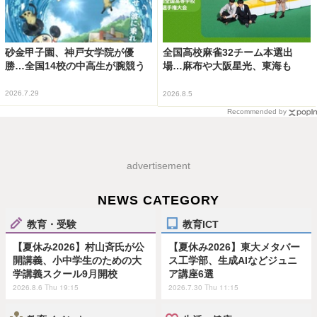
砂金甲子園、神戸女学院が優
全国高校麻雀32チーム本選出
勝…全国14校の中高生が腕競う
場…麻布や大阪星光、東海も
2026.7.29
2026.8.5
Recommended by
advertisement
NEWS CATEGORY
教育・受験
教育ICT
【夏休み2026】村山斉氏が公
【夏休み2026】東大メタバー
開講義、小中学生のための大
ス工学部、生成AIなどジュニ
学講義スクール9月開校
ア講座6選
2026.8.6 Thu 19:15
2026.7.30 Thu 11:15