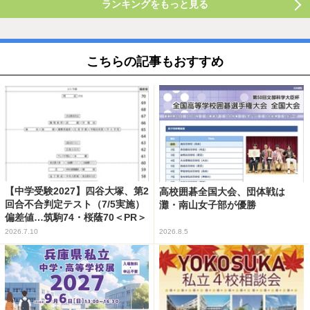
ランキングをもっと見る
こちらの記事もおすすめ
【中学受験2027】四谷大塚、第2
高校囲碁全国大会、団体戦は
回合不合判定テスト（7/5実施）
灘・南山女子部が優勝
偏差値…筑駒74・桜蔭70＜PR＞
2026.7.10
2026.8.5