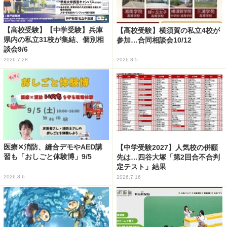
【高校受験】【中学受験】兵庫
【高校受験】横須賀の私立4校が
県内の私立31校が集結、個別相
参加…合同相談会10/12
談会9/6
2026.7.28
2026.8.5
医療✕消防、縫合デモやAED講
【中学受験2027】人気校の併願
習も「おしごと体験博」9/5
先は…四谷大塚「第2回合不合判
定テスト」結果
2026.8.6
2026.7.16