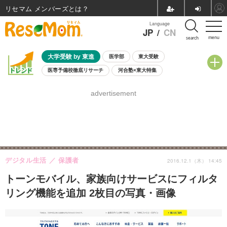
リセマム メンバーズ
Language
JP
/
CN
menu
search
大学受験 by 東進
医学部
東大受験
医専予備校徹底リサーチ
河合塾×東大特集
親子で考える大学選び
高校受験
中学受験
小学校受験
advertisement
共通テスト
夏休み
8月開催学校説明会・相談会
8月開催イベント・WS
全国公立高校 過去問
人気記事
自由研究教材（小学生向け）
自由研究教材（中学生向け）
ランキング
デジタル生活
保護者
2016.12.1（木） 14:45
トーンモバイル、家族向けサービスにフィルタ
リング機能を追加 2枚目の写真・画像