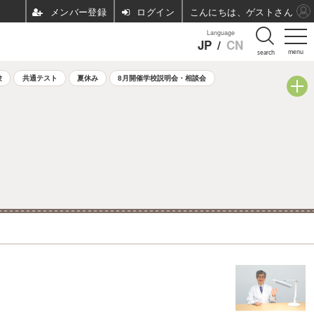
ログイン
こんにちは、ゲストさん
Language
JP
/
CN
menu
search
験
共通テスト
夏休み
8月開催学校説明会・相談会