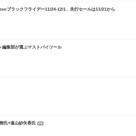
nブラックフライデー11/24-12/1、先行セールは11/21から
人＋編集部が選ぶマストバイツール
樹氏×遠山紗矢香氏
PR