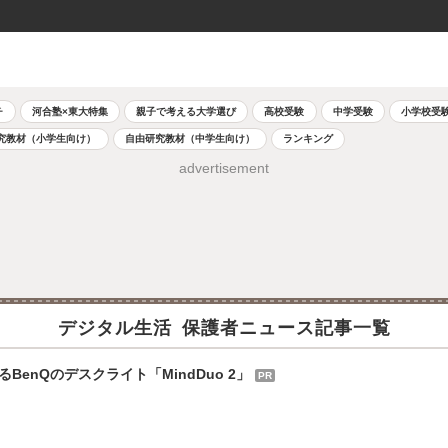
チ
河合塾×東大特集
親子で考える大学選び
高校受験
中学受験
小学校受
究教材（小学生向け）
自由研究教材（中学生向け）
ランキング
advertisement
デジタル生活 保護者ニュース記事一覧
nQのデスクライト「MindDuo 2」
PR