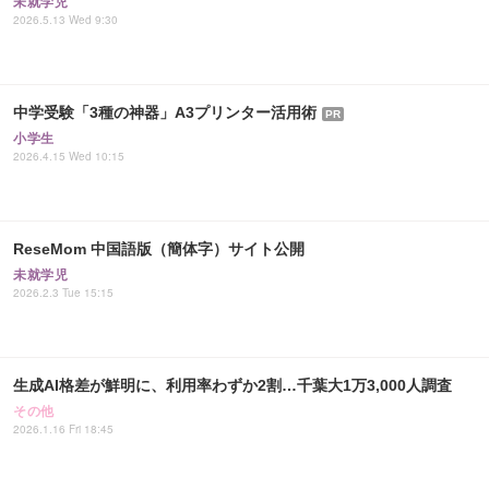
未就学児
2026.5.13 Wed 9:30
中学受験「3種の神器」A3プリンター活用術
PR
小学生
2026.4.15 Wed 10:15
ReseMom 中国語版（簡体字）サイト公開
未就学児
2026.2.3 Tue 15:15
生成AI格差が鮮明に、利用率わずか2割…千葉大1万3,000人調査
その他
2026.1.16 Fri 18:45