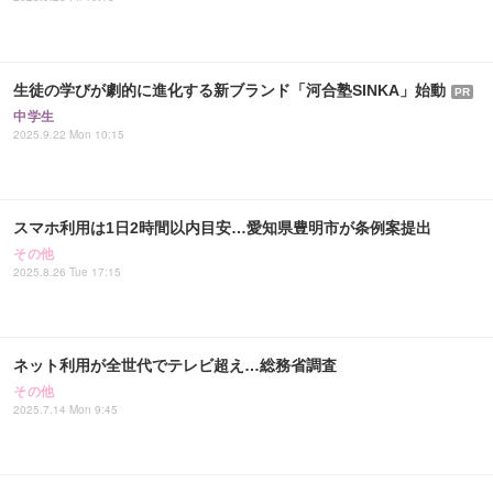
生徒の学びが劇的に進化する新ブランド「河合塾SINKA」始動
PR
中学生
2025.9.22 Mon 10:15
スマホ利用は1日2時間以内目安…愛知県豊明市が条例案提出
その他
2025.8.26 Tue 17:15
ネット利用が全世代でテレビ超え…総務省調査
その他
2025.7.14 Mon 9:45