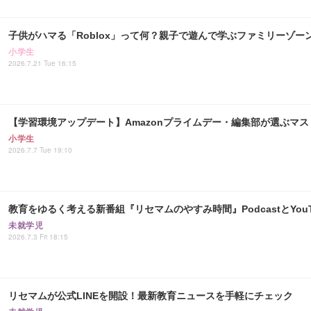
子供がハマる「Roblox」って何？親子で遊んで学ぶファミリーゾー
小学生
2026.7.21 Tue 16:15
【学習環境アップデート】Amazonプライムデー・編集部が選ぶマ
小学生
2026.7.7 Tue 19:10
教育をゆるく考える新番組『リセマムのやすみ時間』PodcastとYouT
未就学児
2026.7.3 Fri 18:15
リセマムが公式LINEを開設！最新教育ニュースを手軽にチェック