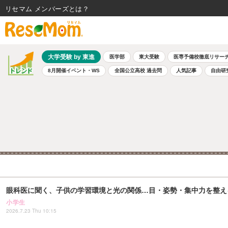
リセマム メンバーズ
大学受験 by 東進
医学部
東大受験
医専予備校徹底リサー
8月開催イベント・WS
全国公立高校 過去問
人気記事
自由研
眼科医に聞く、子供の学習環境と光の関係…目・姿勢・集中力を整えるBe
小学生
2026.7.23 Thu 10:15