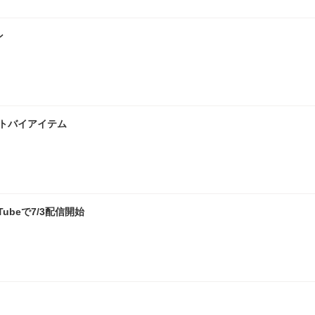
ン
ストバイアイテム
ubeで7/3配信開始