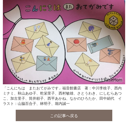
「こんにちは またおてがみです」福音館書店 著：中川李枝子、西内
ミナミ、秋山あゆ子、乾栄里子、西村敏雄、さとうわき、にしむらあつ
こ、加古里子、筒井頼子、西平あかね、なかのひろたか、田中絹代 イ
ラスト：山脇百合子、林明子、堀内誠一
この記事へ戻る