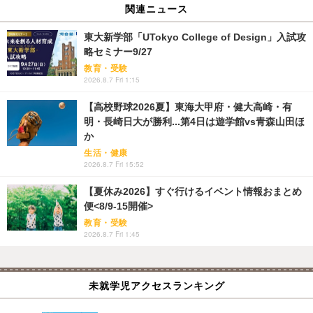
関連ニュース
東大新学部「UTokyo College of Design」入試攻
略セミナー9/27
教育・受験
2026.8.7 Fri 1:15
【高校野球2026夏】東海大甲府・健大高崎・有
明・長崎日大が勝利...第4日は遊学館vs青森山田ほ
か
生活・健康
2026.8.7 Fri 15:52
【夏休み2026】すぐ行けるイベント情報おまとめ
便<8/9-15開催>
教育・受験
2026.8.7 Fri 1:45
未就学児アクセスランキング