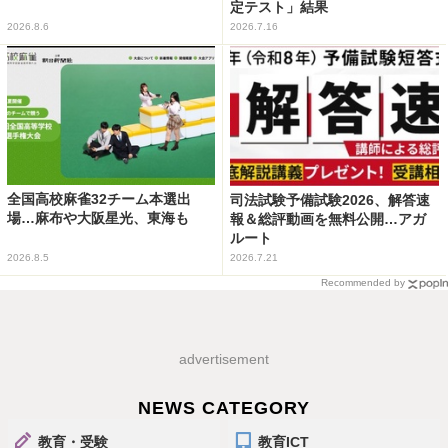
定テスト」結果
2026.8.6
2026.7.16
全国高校麻雀32チーム本選出
司法試験予備試験2026、解答速
場…麻布や大阪星光、東海も
報＆総評動画を無料公開…アガ
ルート
2026.8.5
2026.7.21
Recommended by
advertisement
NEWS CATEGORY
教育・受験
教育ICT