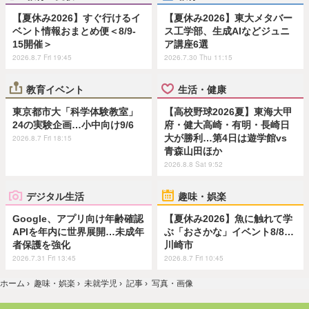
【夏休み2026】すぐ行けるイ
【夏休み2026】東大メタバー
ベント情報おまとめ便＜8/9-
ス工学部、生成AIなどジュニ
15開催＞
ア講座6選
2026.8.7 Fri 19:45
2026.7.30 Thu 11:15
教育イベント
生活・健康
東京都市大「科学体験教室」
【高校野球2026夏】東海大甲
24の実験企画…小中向け9/6
府・健大高崎・有明・長崎日
大が勝利…第4日は遊学館vs
2026.8.7 Fri 18:15
青森山田ほか
2026.8.8 Sat 9:52
デジタル生活
趣味・娯楽
Google、アプリ向け年齢確認
【夏休み2026】魚に触れて学
APIを年内に世界展開…未成年
ぶ「おさかな」イベント8/8…
者保護を強化
川崎市
2026.7.31 Fri 13:45
2026.8.7 Fri 10:45
ホーム
›
趣味・娯楽
›
未就学児
›
記事
›
写真・画像