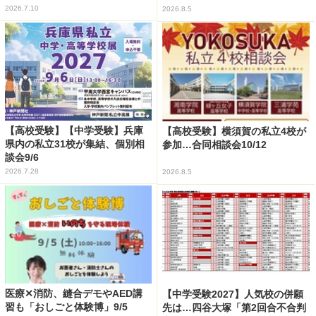
2026.7.10
2026.8.5
【高校受験】【中学受験】兵庫
【高校受験】横須賀の私立4校が
県内の私立31校が集結、個別相
参加…合同相談会10/12
談会9/6
2026.7.28
2026.8.5
医療✕消防、縫合デモやAED講
【中学受験2027】人気校の併願
習も「おしごと体験博」9/5
先は…四谷大塚「第2回合不合判