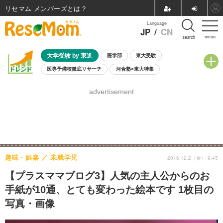
リセマム メンバーズ
Language
JP
/
CN
menu
search
大学受験 by 東進
医学部
東大受験
医専予備校徹底リサーチ
河合塾×東大特集
親子で考える大学選び
高校受験
中学受験
小学校受験
advertisement
共通テスト
夏休み
8月開催学校説明会・相談会
8月開催イベント・WS
全国公立高校 過去問
人気記事
自由研究教材（小学生向け）
自由研究教材（中学生向け）
ランキング
趣味・娯楽
未就学児
2016.12.2（金） 9:45
【プラスママブログ3】人気の主人公からのお
手紙が10通、とても変わった絵本です 1枚目の
写真・画像