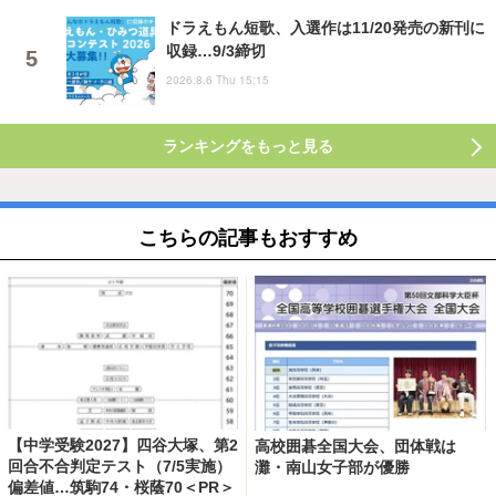
ドラえもん短歌、入選作は11/20発売の新刊に
収録…9/3締切
2026.8.6 Thu 15:15
ランキングをもっと見る
こちらの記事もおすすめ
【中学受験2027】四谷大塚、第2
高校囲碁全国大会、団体戦は
回合不合判定テスト（7/5実施）
灘・南山女子部が優勝
偏差値…筑駒74・桜蔭70＜PR＞