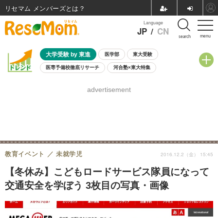
リセマム メンバーズ
Language
JP
/
CN
menu
search
大学受験 by 東進
医学部
東大受験
医専予備校徹底リサーチ
河合塾×東大特集
親子で考える大学選び
高校受験
中学受験
小学校受験
advertisement
共通テスト
夏休み
8月開催学校説明会・相談会
8月開催イベント・WS
全国公立高校 過去問
人気記事
自由研究教材（小学生向け）
自由研究教材（中学生向け）
ランキング
教育イベント
未就学児
2016.12.2（金） 15:45
【冬休み】こどもロードサービス隊員になって
交通安全を学ぼう 3枚目の写真・画像