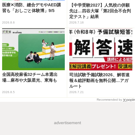
医療✕消防、縫合デモやAED講
【中学受験2027】人気校の併願
習も「おしごと体験博」9/5
先は…四谷大塚「第2回合不合判
定テスト」結果
2026.8.6
2026.7.16
全国高校麻雀32チーム本選出
司法試験予備試験2026、解答速
場…麻布や大阪星光、東海も
報＆総評動画を無料公開…アガ
ルート
2026.8.5
2026.7.21
Recommended by
advertisement