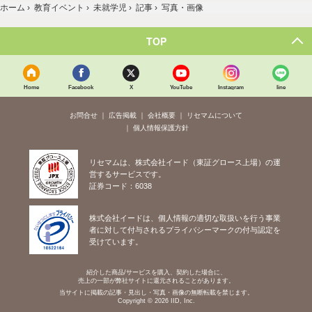
ホーム
›
教育イベント
›
未就学児
›
記事
›
写真・画像
TOP
Home
Facebook
X
YouTube
Instagram
line
お問合せ
広告掲載
会社概要
リセマムについて
個人情報保護方針
リセマムは、株式会社イード（東証グロース上場）の運
営するサービスです。
証券コード：6038
株式会社イードは、個人情報の適切な取扱いを行う事業
者に対して付与されるプライバシーマークの付与認定を
受けています。
紹介した商品/サービスを購入、契約した場合に、
売上の一部が弊社サイトに還元されることがあります。
当サイトに掲載の記事・見出し・写真・画像の無断転載を禁じます。
Copyright © 2026 IID, Inc.