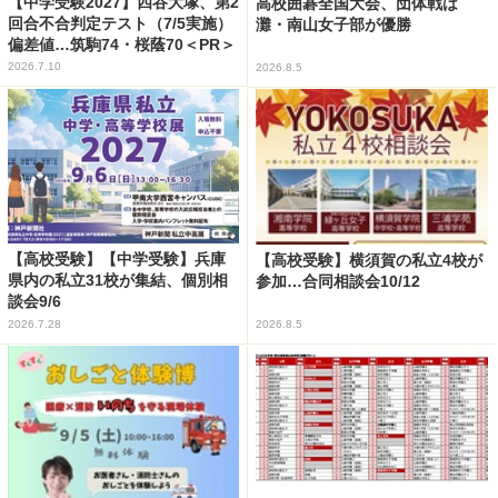
【中学受験2027】四谷大塚、第2
高校囲碁全国大会、団体戦は
回合不合判定テスト（7/5実施）
灘・南山女子部が優勝
偏差値…筑駒74・桜蔭70＜PR＞
2026.7.10
2026.8.5
【高校受験】【中学受験】兵庫
【高校受験】横須賀の私立4校が
県内の私立31校が集結、個別相
参加…合同相談会10/12
談会9/6
2026.7.28
2026.8.5