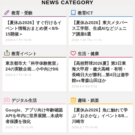
NEWS CATEGORY
教育・受験
教育ICT
【夏休み2026】すぐ行けるイ
【夏休み2026】東大メタバー
ベント情報おまとめ便＜8/9-
ス工学部、生成AIなどジュニ
15開催＞
ア講座6選
2026.8.7 Fri 19:45
2026.7.30 Thu 11:15
教育イベント
生活・健康
東京都市大「科学体験教室」
【高校野球2026夏】第3日東
24の実験企画…小中向け9/6
海大甲府・健大高崎・有明・
長崎日大が勝利…第4日は遊学
2026.8.7 Fri 18:15
館vs青森山田ほか
2026.8.8 Sat 9:52
デジタル生活
趣味・娯楽
Google、アプリ向け年齢確認
【夏休み2026】魚に触れて学
APIを年内に世界展開…未成年
ぶ「おさかな」イベント8/8…
者保護を強化
川崎市
2026.7.31 Fri 13:45
2026.8.7 Fri 10:45