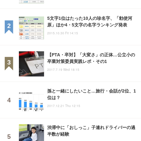
5文字1位はたった10人の珍名字、「勅使河
原」ほか4・5文字の名字ランキング発表
2015.10.30 Fri 14:15
【PTA・卒対】「大変さ」の正体…公立小の
卒業対策委員実践レポ・その1
2017.7.19 Wed 18:15
孫と一緒にしたいこと…旅行・会話が2位、1
位は？
2017.12.21 Thu 12:15
渋滞中に「おしっこ」子連れドライバーの過
半数が経験