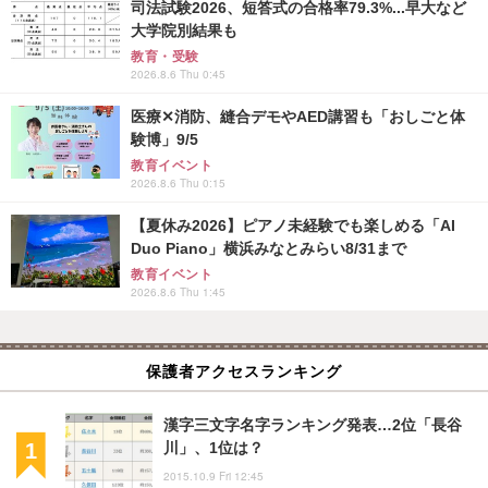
司法試験2026、短答式の合格率79.3%...早大など
大学院別結果も
教育・受験
2026.8.6 Thu 0:45
医療✕消防、縫合デモやAED講習も「おしごと体
験博」9/5
教育イベント
2026.8.6 Thu 0:15
【夏休み2026】ピアノ未経験でも楽しめる「AI
Duo Piano」横浜みなとみらい8/31まで
教育イベント
2026.8.6 Thu 1:45
保護者アクセスランキング
漢字三文字名字ランキング発表…2位「長谷
川」、1位は？
2015.10.9 Fri 12:45