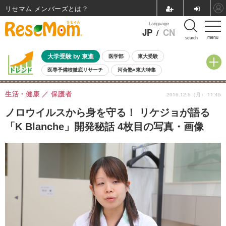
リセマム メンバーズ
Language
JP
/
CN
menu
search
大学受験 by 東進
医学部
東大受験
医専予備校徹底リサーチ
河合塾×東大特集
親子で考える大学選び
高校受験
中学受験
小学校受験
生活・健康
保護者
2016.12.5（月） 11:45
共通テスト
夏休み
8月開催学校説明会・相談会
8月開催イベント・WS
全国公立高校 過去問
人気記事
ノロウイルスから身を守る！ リケジョが語る
自由研究教材（小学生向け）
自由研究教材（中学生向け）
ランキング
「K Blanche」開発秘話 4枚目の写真・画像