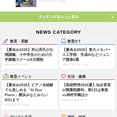
2022.4.28 Thu 12:45
ランキングをもっと見る
NEWS CATEGORY
教育・受験
教育ICT
【夏休み2026】村山斉氏が公
【夏休み2026】東大メタバー
開講義、小中学生のための大
ス工学部、生成AIなどジュニ
学講義スクール9月開校
ア講座6選
2026.8.6 Thu 19:15
2026.7.30 Thu 11:15
教育イベント
生活・健康
【夏休み2026】ピアノ未経験
【高校野球2026夏】仙台育英
でも楽しめる「AI Duo
が開幕戦勝利、第2日は東筑
Piano」横浜みなとみらい
vs神村学園ほか
8/31まで
2026.8.5 Wed 20:32
2026.8.6 Thu 19:45
デジタル生活
趣味・娯楽