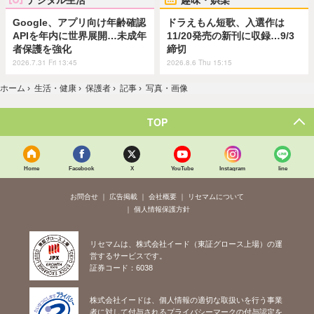
Google、アプリ向け年齢確認
ドラえもん短歌、入選作は
APIを年内に世界展開…未成年
11/20発売の新刊に収録…9/3
者保護を強化
締切
2026.7.31 Fri 13:45
2026.8.6 Thu 15:15
ホーム
›
生活・健康
›
保護者
›
記事
›
写真・画像
TOP
Home
Facebook
X
YouTube
Instagram
line
お問合せ
広告掲載
会社概要
リセマムについて
個人情報保護方針
リセマムは、株式会社イード（東証グロース上場）の運
営するサービスです。
証券コード：6038
株式会社イードは、個人情報の適切な取扱いを行う事業
者に対して付与されるプライバシーマークの付与認定を