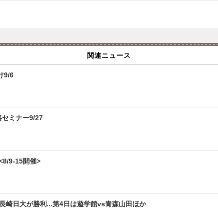
関連ニュース
9/6
攻略セミナー9/27
/9-15開催>
崎日大が勝利...第4日は遊学館vs青森山田ほか