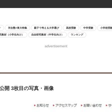
チ
河合塾×東大特集
親子で考える大学選び
高校受験
中学受験
小学校受
究教材（小学生向け）
自由研究教材（中学生向け）
ランキング
advertisement
程公開 3枚目の写真・画像