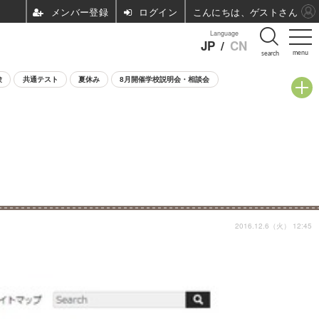
ログイン
こんにちは、ゲストさん
Language
JP
/
CN
menu
search
験
共通テスト
夏休み
8月開催学校説明会・相談会
2016.12.6（火） 12:45