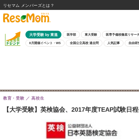
リセマム メンバーズ
大学受験 by 東進
医学部
東大受験
医専予備校徹底リサー
8月開催イベント・WS
全国公立高校 過去問
人気記事
自由研
教育・受験
高校生
【大学受験】英検協会、2017年度TEAP試験日