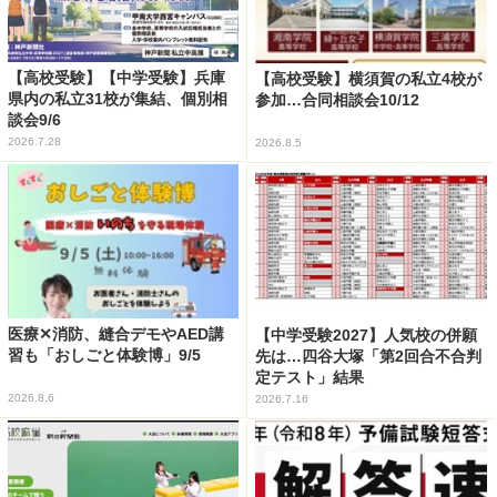
【高校受験】【中学受験】兵庫
【高校受験】横須賀の私立4校が
県内の私立31校が集結、個別相
参加…合同相談会10/12
談会9/6
2026.7.28
2026.8.5
医療✕消防、縫合デモやAED講
【中学受験2027】人気校の併願
習も「おしごと体験博」9/5
先は…四谷大塚「第2回合不合判
定テスト」結果
2026.8.6
2026.7.16