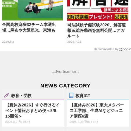
全国高校麻雀32チーム本選出
司法試験予備試験2026、解答速
場…麻布や大阪星光、東海も
報＆総評動画を無料公開…アガ
ルート
2026.8.5
2026.7.21
Recommended by
advertisement
NEWS CATEGORY
教育・受験
教育ICT
【夏休み2026】すぐ行けるイ
【夏休み2026】東大メタバー
ベント情報おまとめ便＜8/9-
ス工学部、生成AIなどジュニ
15開催＞
ア講座6選
2026.8.7 Fri 19:45
2026.7.30 Thu 11:15