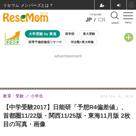
リセマム メンバーズ
Language
JP
/
CN
menu
search
大学受験 by 東進
医学部
東大受験
医専予備校徹底リサーチ
河合塾×東大特集
親子で考える大学選び
高校受験
中学受験
小学校受験
advertisement
共通テスト
夏休み
8月開催学校説明会・相談会
8月開催イベント・WS
全国公立高校 過去問
人気記事
自由研究教材（小学生向け）
自由研究教材（中学生向け）
ランキング
教育・受験
小学生
2016.12.6（火） 18:15
【中学受験2017】日能研「予想R4偏差値」、
首都圏11/22版・関西11/25版・東海11月版 2枚
目の写真・画像