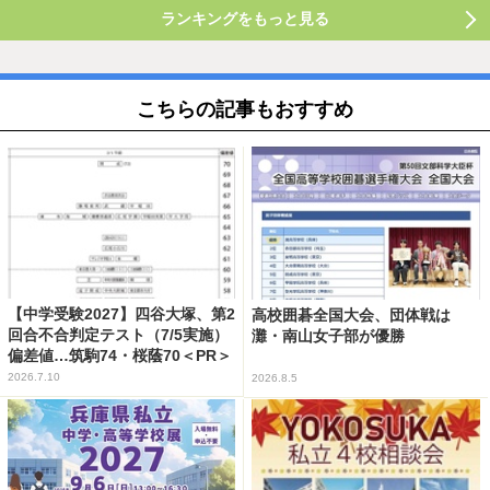
ランキングをもっと見る
こちらの記事もおすすめ
【中学受験2027】四谷大塚、第2
高校囲碁全国大会、団体戦は
回合不合判定テスト（7/5実施）
灘・南山女子部が優勝
偏差値…筑駒74・桜蔭70＜PR＞
2026.7.10
2026.8.5