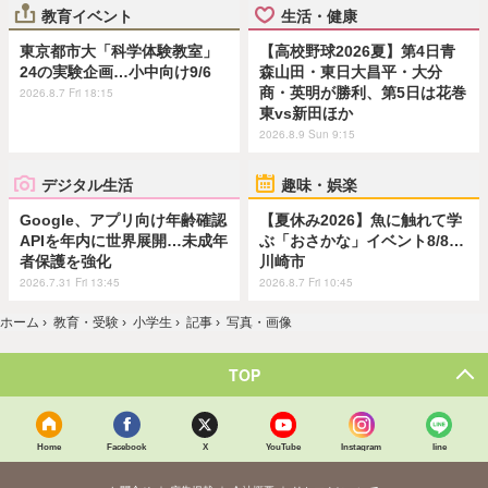
教育イベント
生活・健康
東京都市大「科学体験教室」
【高校野球2026夏】第4日青
24の実験企画…小中向け9/6
森山田・東日大昌平・大分
商・英明が勝利、第5日は花巻
2026.8.7 Fri 18:15
東vs新田ほか
2026.8.9 Sun 9:15
デジタル生活
趣味・娯楽
Google、アプリ向け年齢確認
【夏休み2026】魚に触れて学
APIを年内に世界展開…未成年
ぶ「おさかな」イベント8/8…
者保護を強化
川崎市
2026.7.31 Fri 13:45
2026.8.7 Fri 10:45
ホーム
›
教育・受験
›
小学生
›
記事
›
写真・画像
TOP
Home
Facebook
X
YouTube
Instagram
line