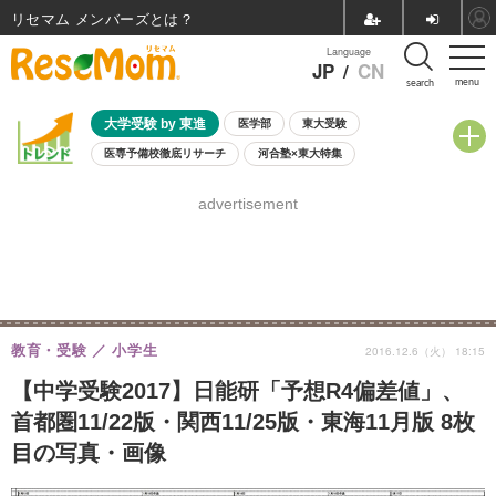
リセマム メンバーズ
Language
JP
/
CN
menu
search
大学受験 by 東進
医学部
東大受験
医専予備校徹底リサーチ
河合塾×東大特集
親子で考える大学選び
高校受験
中学受験
小学校受験
advertisement
共通テスト
夏休み
8月開催学校説明会・相談会
8月開催イベント・WS
全国公立高校 過去問
人気記事
自由研究教材（小学生向け）
自由研究教材（中学生向け）
ランキング
教育・受験
小学生
2016.12.6（火） 18:15
【中学受験2017】日能研「予想R4偏差値」、
首都圏11/22版・関西11/25版・東海11月版 8枚
目の写真・画像