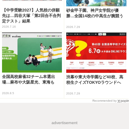
【中学受験2027】人気校の併願
砂金甲子園、神戸女学院が優
先は…四谷大塚「第2回合不合判
勝…全国14校の中高生が腕競う
定テスト」結果
2026.7.16
2026.7.29
全国高校麻雀32チーム本選出
渋幕や東大寺学園など40校、高
場…麻布や大阪星光、東海も
校生クイズTOKYOラウンドへ
2026.8.5
2026.7.29
Recommended by
advertisement