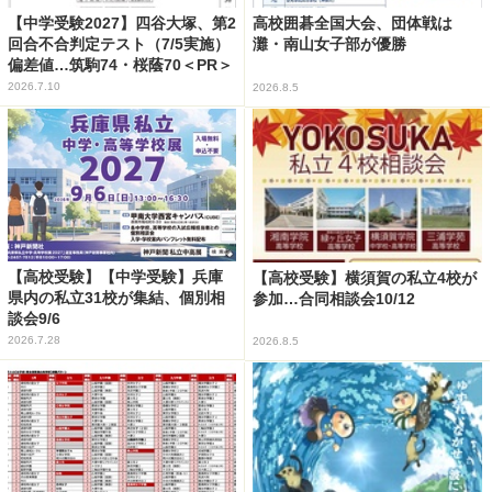
【中学受験2027】四谷大塚、第2
高校囲碁全国大会、団体戦は
回合不合判定テスト（7/5実施）
灘・南山女子部が優勝
偏差値…筑駒74・桜蔭70＜PR＞
2026.7.10
2026.8.5
【高校受験】【中学受験】兵庫
【高校受験】横須賀の私立4校が
県内の私立31校が集結、個別相
参加…合同相談会10/12
談会9/6
2026.7.28
2026.8.5