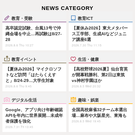
NEWS CATEGORY
教育・受験
教育ICT
高卒認定試験、台風13号で沖
【夏休み2026】東大メタバー
縄会場を中止…再試験は8/27-
ス工学部、生成AIなどジュニ
28
ア講座6選
2026.8.6 Thu 10:27
2026.7.30 Thu 11:15
教育イベント
生活・健康
【夏休み2026】マイクロソフ
【高校野球2026夏】仙台育英
トなど訪問「はたらくえす
が開幕戦勝利、第2日は東筑
と」8/24-29…大学生対象
vs神村学園ほか
2026.8.6 Thu 9:45
2026.8.5 Wed 20:32
デジタル生活
趣味・娯楽
Google、アプリ向け年齢確認
全国高校麻雀32チーム本選出
APIを年内に世界展開…未成年
場…麻布や大阪星光、東海も
者保護を強化
2026.8.5 Wed 19:45
2026.7.31 Fri 13:45