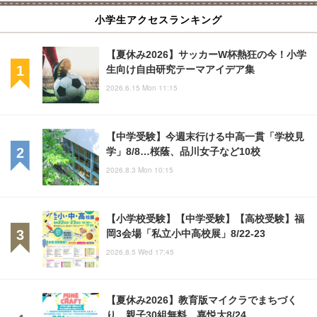
小学生アクセスランキング
【夏休み2026】サッカーW杯熱狂の今！小学
生向け自由研究テーマアイデア集
2026.6.15 Mon 11:15
【中学受験】今週末行ける中高一貫「学校見
学」8/8…桜蔭、品川女子など10校
2026.8.3 Mon 10:15
【小学校受験】【中学受験】【高校受験】福
岡3会場「私立小中高校展」8/22-23
2026.8.5 Wed 17:45
【夏休み2026】教育版マイクラでまちづく
り、親子30組無料…嘉悦大8/24