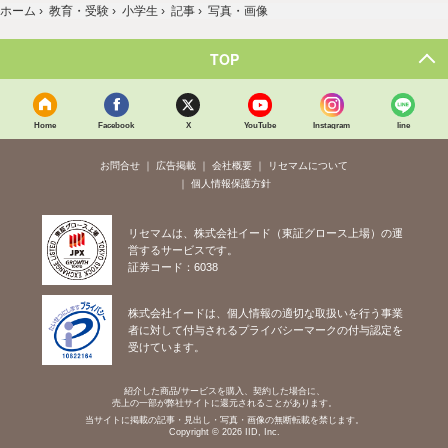
ホーム
›
教育・受験
›
小学生
›
記事
›
写真・画像
TOP
Home
Facebook
X
YouTube
Instagram
line
お問合せ
広告掲載
会社概要
リセマムについて
個人情報保護方針
リセマムは、株式会社イード（東証グロース上場）の運
営するサービスです。
証券コード：6038
株式会社イードは、個人情報の適切な取扱いを行う事業
者に対して付与されるプライバシーマークの付与認定を
受けています。
紹介した商品/サービスを購入、契約した場合に、
売上の一部が弊社サイトに還元されることがあります。
当サイトに掲載の記事・見出し・写真・画像の無断転載を禁じます。
Copyright © 2026 IID, Inc.