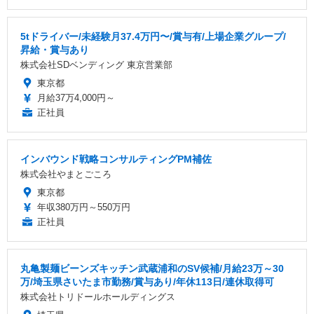
5tドライバー/未経験月37.4万円〜/賞与有/上場企業グループ/
昇給・賞与あり
株式会社SDベンディング 東京営業部
東京都
月給37万4,000円～
正社員
インバウンド戦略コンサルティングPM補佐
株式会社やまとごころ
東京都
年収380万円～550万円
正社員
丸亀製麺ビーンズキッチン武蔵浦和のSV候補/月給23万～30
万/埼玉県さいたま市勤務/賞与あり/年休113日/連休取得可
株式会社トリドールホールディングス