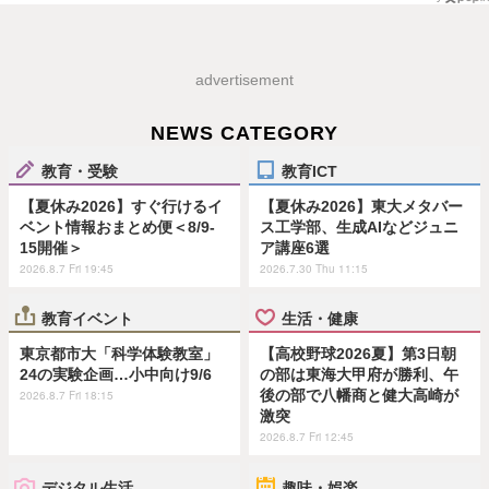
advertisement
NEWS CATEGORY
教育・受験
教育ICT
【夏休み2026】すぐ行けるイ
【夏休み2026】東大メタバー
ベント情報おまとめ便＜8/9-
ス工学部、生成AIなどジュニ
15開催＞
ア講座6選
2026.8.7 Fri 19:45
2026.7.30 Thu 11:15
教育イベント
生活・健康
東京都市大「科学体験教室」
【高校野球2026夏】第3日朝
24の実験企画…小中向け9/6
の部は東海大甲府が勝利、午
後の部で八幡商と健大高崎が
2026.8.7 Fri 18:15
激突
2026.8.7 Fri 12:45
デジタル生活
趣味・娯楽