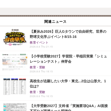
関連ニュース
【夏休み2026】巨人Gタウンで自由研究、世界の
野球文化学ぶイベント8/15-16
教育イベント
2026.8.6 Thu 21:15
【小学校受験2027】学習院・早稲田実業「シミュ
レーションテスト」伸芽会
教育・受験
2026.8.6 Thu 18:15
高校生が志願したい大学・東北...2位は山形大、1
位は?
教育・受験
2026.8.6 Thu 16:15
【大学受験2027】文科省「実施要項Q&A」AI面接