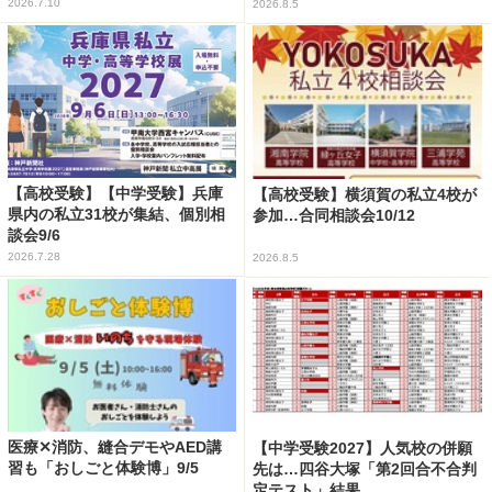
2026.7.10
2026.8.5
【高校受験】【中学受験】兵庫
【高校受験】横須賀の私立4校が
県内の私立31校が集結、個別相
参加…合同相談会10/12
談会9/6
2026.7.28
2026.8.5
医療✕消防、縫合デモやAED講
【中学受験2027】人気校の併願
習も「おしごと体験博」9/5
先は…四谷大塚「第2回合不合判
定テスト」結果