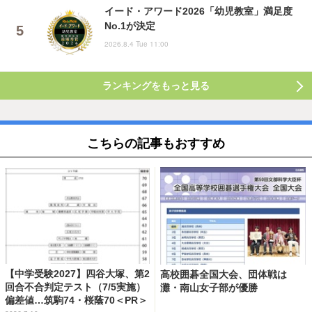
イード・アワード2026「幼児教室」満足度
No.1が決定
2026.8.4 Tue 11:00
ランキングをもっと見る
こちらの記事もおすすめ
【中学受験2027】四谷大塚、第2
高校囲碁全国大会、団体戦は
回合不合判定テスト（7/5実施）
灘・南山女子部が優勝
偏差値…筑駒74・桜蔭70＜PR＞