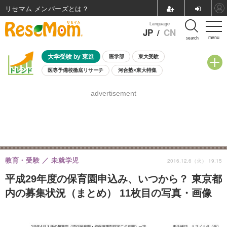
リセマム メンバーズ
Language
JP
/
CN
menu
search
大学受験 by 東進
医学部
東大受験
医専予備校徹底リサーチ
河合塾×東大特集
親子で考える大学選び
高校受験
中学受験
小学校受験
advertisement
共通テスト
夏休み
8月開催学校説明会・相談会
8月開催イベント・WS
全国公立高校 過去問
人気記事
自由研究教材（小学生向け）
自由研究教材（中学生向け）
ランキング
教育・受験
未就学児
2016.12.6（火） 19:15
平成29年度の保育園申込み、いつから？ 東京都
内の募集状況（まとめ） 11枚目の写真・画像