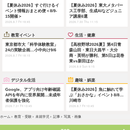
【夏休み2026】すぐ行けるイ
【夏休み2026】東大メタバー
ベント情報おまとめ便＜8/9-
ス工学部、生成AIなどジュニ
15開催＞
ア講座6選
2026.8.7 Fri 19:45
2026.7.30 Thu 11:15
教育イベント
生活・健康
東京都市大「科学体験教室」
【高校野球2026夏】第4日青
24の実験企画…小中向け9/6
森山田・東日大昌平・大分
商・英明が勝利、第5日は花巻
2026.8.7 Fri 18:15
東vs新田ほか
2026.8.9 Sun 9:15
デジタル生活
趣味・娯楽
Google、アプリ向け年齢確認
【夏休み2026】魚に触れて学
APIを年内に世界展開…未成年
ぶ「おさかな」イベント8/8…
者保護を強化
川崎市
2026.7.31 Fri 13:45
2026.8.7 Fri 10:45
ホーム
›
教育・受験
›
未就学児
›
記事
›
写真・画像