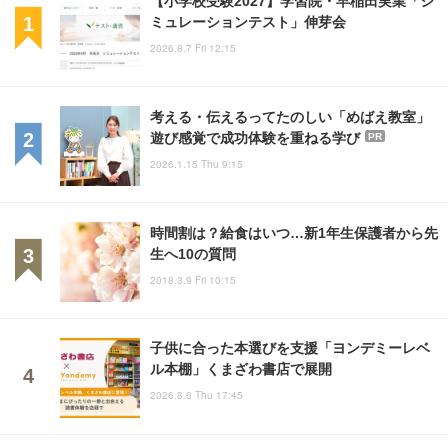
ミュレーションテスト」伸芽会
2026.8.7 Fri 12:15
考える・伝えるってたのしい「めばえ教室」
遊び感覚で成功体験を重ねる学び
PR
2026.1.15 Thu 9:15
時間割は？給食はいつ…新1年生保護者から先
生へ10の質問
2018.3.9 Fri 10:15
子供に合った本選びを支援「ヨンデミーレベ
ル本棚」くまざわ書店で展開
2026.8.6 Thu 17:45