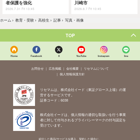
者保護を強化
川崎市
2026.7.31 Fri 13:45
2026.8.7 Fri 10:45
ホーム
›
教育・受験
›
高校生
›
記事
›
写真・画像
TOP
Home
Facebook
X
YouTube
Instagram
line
お問合せ
広告掲載
会社概要
リセマムについて
個人情報保護方針
リセマムは、株式会社イード（東証グロース上場）の運
営するサービスです。
証券コード：6038
株式会社イードは、個人情報の適切な取扱いを行う事業
者に対して付与されるプライバシーマークの付与認定を
受けています。
紹介した商品/サービスを購入、契約した場合に、