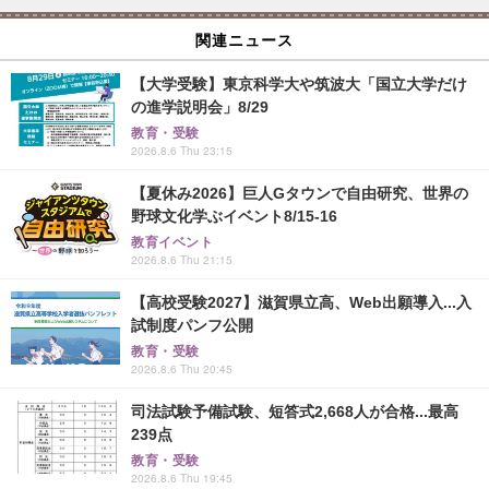
関連ニュース
【大学受験】東京科学大や筑波大「国立大学だけ
の進学説明会」8/29
教育・受験
2026.8.6 Thu 23:15
【夏休み2026】巨人Gタウンで自由研究、世界の
野球文化学ぶイベント8/15-16
教育イベント
2026.8.6 Thu 21:15
【高校受験2027】滋賀県立高、Web出願導入...入
試制度パンフ公開
教育・受験
2026.8.6 Thu 20:45
司法試験予備試験、短答式2,668人が合格...最高
239点
教育・受験
2026.8.6 Thu 19:45