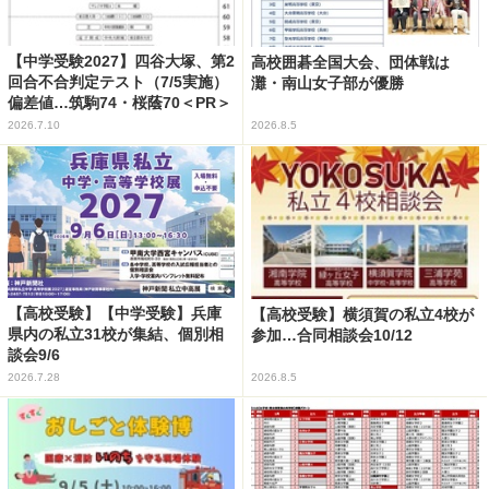
【中学受験2027】四谷大塚、第2
高校囲碁全国大会、団体戦は
回合不合判定テスト（7/5実施）
灘・南山女子部が優勝
偏差値…筑駒74・桜蔭70＜PR＞
2026.7.10
2026.8.5
【高校受験】【中学受験】兵庫
【高校受験】横須賀の私立4校が
県内の私立31校が集結、個別相
参加…合同相談会10/12
談会9/6
2026.7.28
2026.8.5