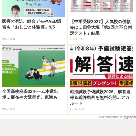
医療✕消防、縫合デモやAED講
【中学受験2027】人気校の併願
習も「おしごと体験博」9/5
先は…四谷大塚「第2回合不合判
定テスト」結果
2026.8.6
2026.7.16
全国高校麻雀32チーム本選出
司法試験予備試験2026、解答速
場…麻布や大阪星光、東海も
報＆総評動画を無料公開…アガ
ルート
2026.8.5
2026.7.21
Recommended by