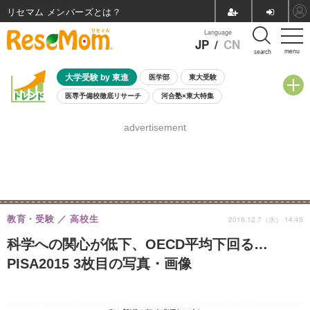
リセマム メンバーズ
Language
JP
/
CN
menu
search
大学受験 by 東進
医学部
東大受験
医専予備校徹底リサーチ
河合塾×東大特集
親子で考える大学選び
高校受験
中学受験
小学校受験
advertisement
共通テスト
夏休み
8月開催学校説明会・相談会
8月開催イベント・WS
全国公立高校 過去問
人気記事
自由研究教材（小学生向け）
自由研究教材（中学生向け）
ランキング
教育・受験
高校生
2016.12.7（水） 14:45
科学への関心が低下、OECD平均下回る…
PISA2015 3枚目の写真・画像