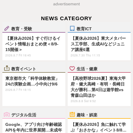
advertisement
NEWS CATEGORY
教育・受験
教育ICT
【夏休み2026】すぐ行けるイ
【夏休み2026】東大メタバー
ベント情報おまとめ便＜8/9-
ス工学部、生成AIなどジュニ
15開催＞
ア講座6選
2026.8.7 Fri 19:45
2026.7.30 Thu 11:15
教育イベント
生活・健康
東京都市大「科学体験教室」
【高校野球2026夏】東海大甲
24の実験企画…小中向け9/6
府・健大高崎・有明・長崎日
大が勝利…第4日は遊学館vs
2026.8.7 Fri 18:15
青森山田ほか
2026.8.8 Sat 9:52
デジタル生活
趣味・娯楽
Google、アプリ向け年齢確認
【夏休み2026】魚に触れて学
APIを年内に世界展開…未成年
ぶ「おさかな」イベント8/8…