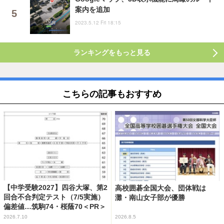
案内を追加
2023.5.12 Fri 18:15
ランキングをもっと見る
こちらの記事もおすすめ
【中学受験2027】四谷大塚、第2
高校囲碁全国大会、団体戦は
回合不合判定テスト（7/5実施）
灘・南山女子部が優勝
偏差値…筑駒74・桜蔭70＜PR＞
2026.7.10
2026.8.5