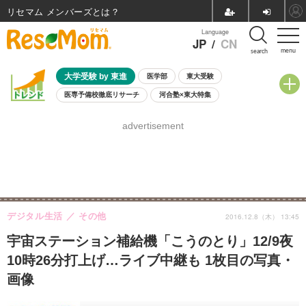
リセマム メンバーズ
Language
JP
/
CN
menu
search
大学受験 by 東進
医学部
東大受験
医専予備校徹底リサーチ
河合塾×東大特集
親子で考える大学選び
高校受験
中学受験
小学校受験
advertisement
共通テスト
夏休み
8月開催学校説明会・相談会
8月開催イベント・WS
全国公立高校 過去問
人気記事
自由研究教材（小学生向け）
自由研究教材（中学生向け）
ランキング
デジタル生活
その他
2016.12.8（木） 13:45
宇宙ステーション補給機「こうのとり」12/9夜
10時26分打上げ…ライブ中継も 1枚目の写真・
画像