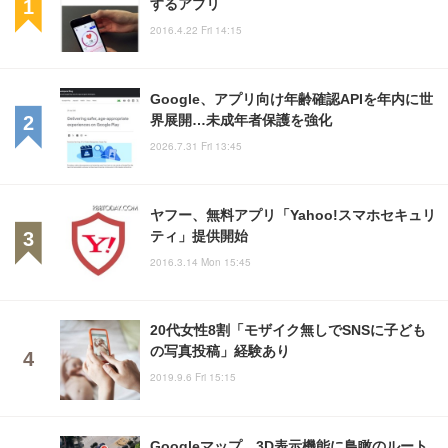
するアプリ
2016.4.22 Fri 14:15
Google、アプリ向け年齢確認APIを年内に世
界展開…未成年者保護を強化
2026.7.31 Fri 13:45
ヤフー、無料アプリ「Yahoo!スマホセキュリ
ティ」提供開始
2016.3.14 Mon 15:45
20代女性8割「モザイク無しでSNSに子ども
の写真投稿」経験あり
2019.9.6 Fri 15:15
Googleマップ、3D表示機能に鳥瞰のルート