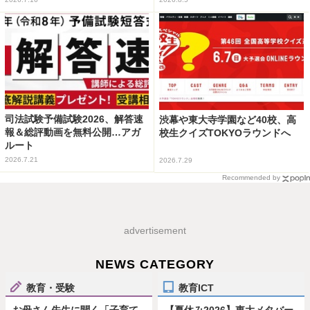
司法試験予備試験2026、解答速
渋幕や東大寺学園など40校、高
報＆総評動画を無料公開…アガ
校生クイズTOKYOラウンドへ
ルート
2026.7.21
2026.7.29
Recommended by
advertisement
NEWS CATEGORY
教育・受験
教育ICT
お母さん先生に聞く「子育て
【夏休み2026】東大メタバー