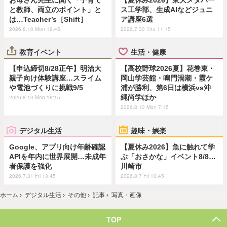
と教師、両立のポイント」と
ス工学部、生成AIなどジュニ
は…Teacher’s［Shift］
ア講座6選
2026.8.10 Mon 19:45
2026.7.30 Thu 11:15
教育イベント
生活・健康
【申込締切8/28正午】明治大
【高校野球2026夏】花巻東・
親子向け体験講座…スライム
岡山学芸館・鳴門渦潮・霞ケ
や電池づくりに挑戦9/5
浦が勝利、第6日は横浜vs沖
縄尚学ほか
2026.8.10 Mon 18:15
2026.8.10 Mon 7:15
デジタル生活
趣味・娯楽
Google、アプリ向け年齢確認
【夏休み2026】魚に触れて学
APIを年内に世界展開…未成年
ぶ「おさかな」イベント8/8…
者保護を強化
川崎市
2026.7.31 Fri 13:45
2026.8.7 Fri 10:45
ホーム
›
デジタル生活
›
その他
›
記事
›
写真・画像
TOP