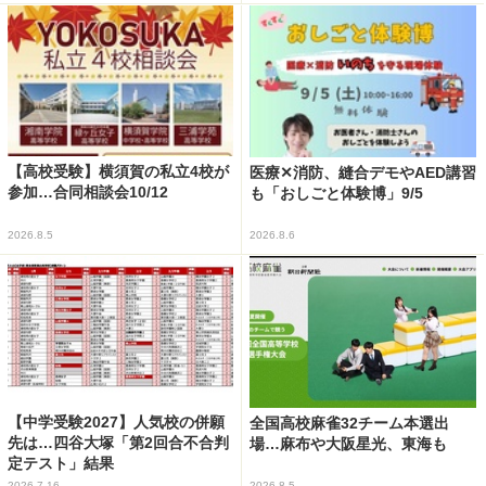
【高校受験】横須賀の私立4校が
医療✕消防、縫合デモやAED講習
参加…合同相談会10/12
も「おしごと体験博」9/5
2026.8.5
2026.8.6
【中学受験2027】人気校の併願
全国高校麻雀32チーム本選出
先は…四谷大塚「第2回合不合判
場…麻布や大阪星光、東海も
定テスト」結果
2026.7.16
2026.8.5