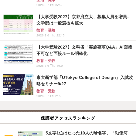
生活・健康
2026.8.7 Fri 15:52
【大学受験2027】京都府立大、募集人員を増員...
文学部は一般選抜も拡大
教育・受験
2026.8.6 Thu 22:15
【大学受験2027】文科省「実施要項Q&A」AI面接
不可など面接ルール明確化
教育・受験
2026.8.6 Thu 19:0
東大新学部「UTokyo College of Design」入試攻
略セミナー9/27
教育・受験
2026.8.7 Fri 1:15
保護者アクセスランキング
5文字1位はたった10人の珍名字、「勅使河