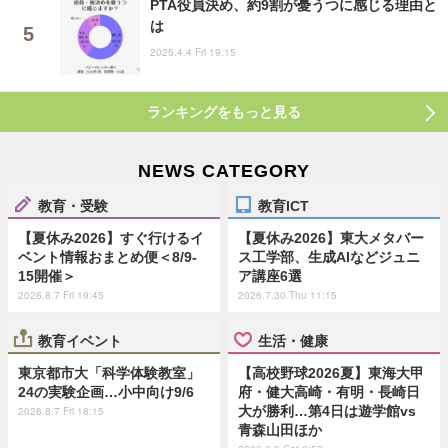
PTA役員決め、約9割が憂うつに感じる理由と
は
2025.4.4 Fri 19:15
ランキングをもっと見る
NEWS CATEGORY
教育・受験
教育ICT
【夏休み2026】すぐ行けるイ
【夏休み2026】東大メタバー
ベント情報おまとめ便＜8/9-
ス工学部、生成AIなどジュニ
15開催＞
ア講座6選
2026.8.7 Fri 19:45
2026.7.30 Thu 11:15
教育イベント
生活・健康
東京都市大「科学体験教室」
【高校野球2026夏】東海大甲
24の実験企画…小中向け9/6
府・健大高崎・有明・長崎日
大が勝利…第4日は遊学館vs
2026.8.7 Fri 18:15
青森山田ほか