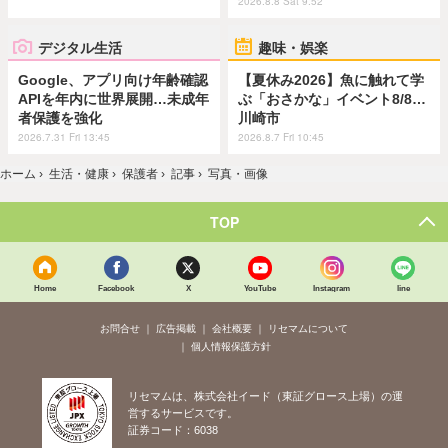
2026.8.8 Sat 9:52
デジタル生活
趣味・娯楽
Google、アプリ向け年齢確認
【夏休み2026】魚に触れて学
APIを年内に世界展開…未成年
ぶ「おさかな」イベント8/8…
者保護を強化
川崎市
2026.7.31 Fri 13:45
2026.8.7 Fri 10:45
ホーム
›
生活・健康
›
保護者
›
記事
›
写真・画像
TOP
Home
Facebook
X
YouTube
Instagram
line
お問合せ
広告掲載
会社概要
リセマムについて
個人情報保護方針
リセマムは、株式会社イード（東証グロース上場）の運
営するサービスです。
証券コード：6038