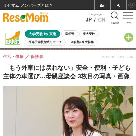
リセマム メンバーズ
Language
JP
/
CN
menu
search
大学受験 by 東進
医学部
東大受験
医専予備校徹底リサーチ
河合塾×東大特集
親子で考える大学選び
高校受験
中学受験
小学校受験
生活・健康
保護者
2016.12.9（金） 9:45
共通テスト
夏休み
8月開催学校説明会・相談会
8月開催イベント・WS
全国公立高校 過去問
人気記事
「もう外車には戻れない」安全・便利・子ども
自由研究教材（小学生向け）
自由研究教材（中学生向け）
ランキング
主体の車選び…母親座談会 3枚目の写真・画像