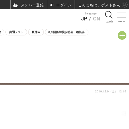
ログイン
こんにちは、ゲストさん
Language
JP
/
CN
menu
search
験
共通テスト
夏休み
8月開催学校説明会・相談会
2016.12.9（金） 12:15