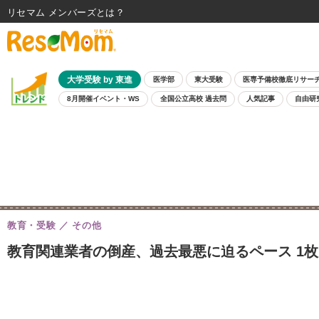
リセマム メンバーズ
大学受験 by 東進
医学部
東大受験
医専予備校徹底リサー
8月開催イベント・WS
全国公立高校 過去問
人気記事
自由研
教育・受験
その他
教育関連業者の倒産、過去最悪に迫るペース 1