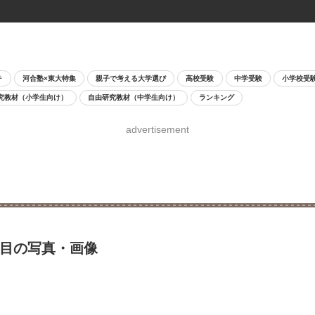
チ
河合塾×東大特集
親子で考える大学選び
高校受験
中学受験
小学校受
究教材（小学生向け）
自由研究教材（中学生向け）
ランキング
advertisement
枚目の写真・画像