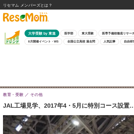
リセマム メンバーズ
大学受験 by 東進
医学部
東大受験
医専予備校徹底リサー
8月開催イベント・WS
全国公立高校 過去問
人気記事
自由研
教育・受験
その他
JAL工場見学、2017年4・5月に特別コース設置…