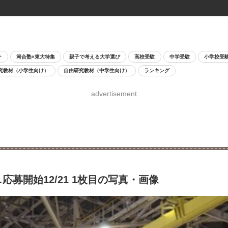
チ
河合塾×東大特集
親子で考える大学選び
高校受験
中学受験
小学校受
究教材（小学生向け）
自由研究教材（中学生向け）
ランキング
advertisement
応募開始12/21 1枚目の写真・画像