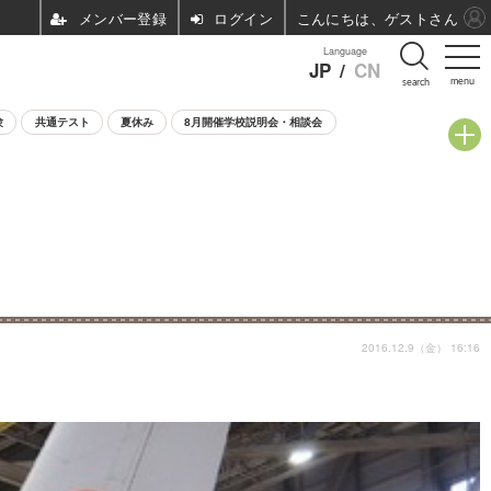
ログイン
こんにちは、ゲストさん
Language
JP
/
CN
menu
search
験
共通テスト
夏休み
8月開催学校説明会・相談会
2016.12.9（金） 16:16