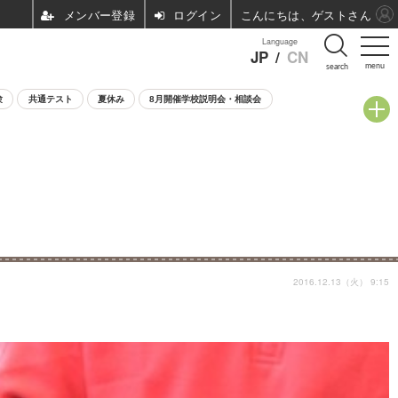
ログイン
こんにちは、ゲストさん
Language
JP
/
CN
menu
search
験
共通テスト
夏休み
8月開催学校説明会・相談会
2016.12.13（火） 9:15