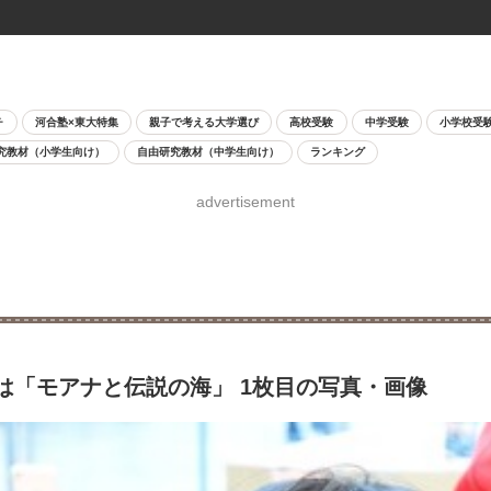
チ
河合塾×東大特集
親子で考える大学選び
高校受験
中学受験
小学校受
究教材（小学生向け）
自由研究教材（中学生向け）
ランキング
advertisement
は「モアナと伝説の海」 1枚目の写真・画像