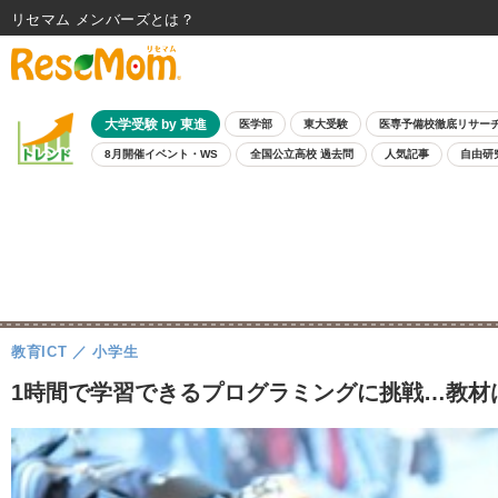
リセマム メンバーズ
大学受験 by 東進
医学部
東大受験
医専予備校徹底リサー
8月開催イベント・WS
全国公立高校 過去問
人気記事
自由研
教育ICT
小学生
1時間で学習できるプログラミングに挑戦…教材