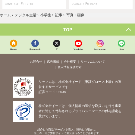
2026.7.31 Fri 13:45
2026.8.7 Fri 10:45
ホーム
›
デジタル生活
›
小学生
›
記事
›
写真・画像
TOP
Home
Facebook
X
YouTube
Instagram
line
お問合せ
広告掲載
会社概要
リセマムについて
個人情報保護方針
リセマムは、株式会社イード（東証グロース上場）の運
営するサービスです。
証券コード：6038
株式会社イードは、個人情報の適切な取扱いを行う事業
者に対して付与されるプライバシーマークの付与認定を
受けています。
紹介した商品/サービスを購入、契約した場合に、
売上の一部が弊社サイトに還元されることがあります。