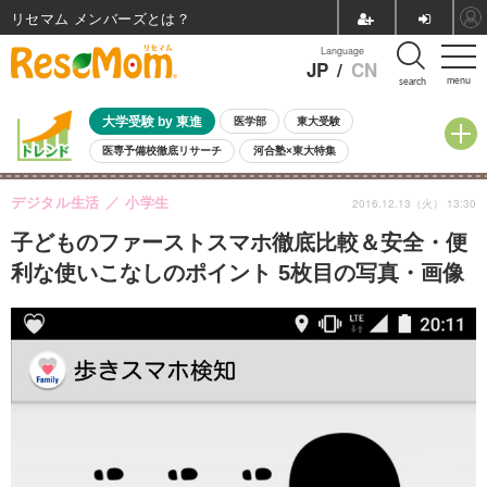
リセマム メンバーズ
Language
JP
/
CN
menu
search
大学受験 by 東進
医学部
東大受験
医専予備校徹底リサーチ
河合塾×東大特集
親子で考える大学選び
高校受験
中学受験
小学校受験
デジタル生活
小学生
2016.12.13（火） 13:30
共通テスト
夏休み
8月開催学校説明会・相談会
8月開催イベント・WS
全国公立高校 過去問
人気記事
子どものファーストスマホ徹底比較＆安全・便
自由研究教材（小学生向け）
自由研究教材（中学生向け）
ランキング
利な使いこなしのポイント 5枚目の写真・画像