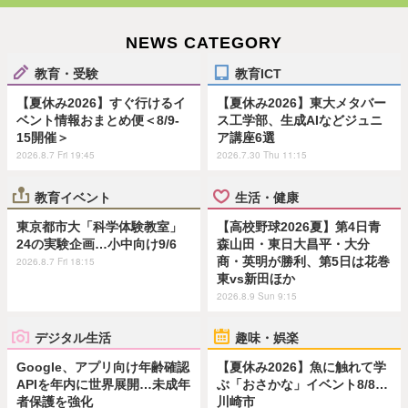
NEWS CATEGORY
教育・受験
教育ICT
【夏休み2026】すぐ行けるイ
【夏休み2026】東大メタバー
ベント情報おまとめ便＜8/9-
ス工学部、生成AIなどジュニ
15開催＞
ア講座6選
2026.8.7 Fri 19:45
2026.7.30 Thu 11:15
教育イベント
生活・健康
東京都市大「科学体験教室」
【高校野球2026夏】第4日青
24の実験企画…小中向け9/6
森山田・東日大昌平・大分
商・英明が勝利、第5日は花巻
2026.8.7 Fri 18:15
東vs新田ほか
2026.8.9 Sun 9:15
デジタル生活
趣味・娯楽
Google、アプリ向け年齢確認
【夏休み2026】魚に触れて学
APIを年内に世界展開…未成年
ぶ「おさかな」イベント8/8…
者保護を強化
川崎市