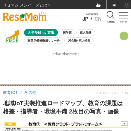
リセマム メンバーズ
Language
JP
/
CN
menu
search
大学受験 by 東進
医学部
東大受験
医専予備校徹底リサーチ
河合塾×東大特集
親子で考える大学選び
高校受験
中学受験
小学校受験
advertisement
共通テスト
夏休み
8月開催学校説明会・相談会
8月開催イベント・WS
全国公立高校 過去問
人気記事
自由研究教材（小学生向け）
自由研究教材（中学生向け）
ランキング
教育ICT
その他
2016.12.13（火） 14:45
地域IoT実装推進ロードマップ、教育の課題は
格差・指導者・環境不備 2枚目の写真・画像