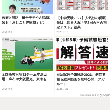
医療✕消防、縫合デモやAED講
【中学受験2027】人気校の併願
習も「おしごと体験博」9/5
先は…四谷大塚「第2回合不合判
定テスト」結果
2026.8.6
2026.7.16
全国高校麻雀32チーム本選出
司法試験予備試験2026、解答速
場…麻布や大阪星光、東海も
報＆総評動画を無料公開…アガ
ルート
2026.8.5
2026.7.21
Recommended by