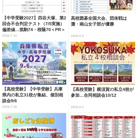
【中学受験2027】四谷大塚、第2
高校囲碁全国大会、団体戦は
回合不合判定テスト（7/5実施）
灘・南山女子部が優勝
偏差値…筑駒74・桜蔭70＜PR＞
2026.7.10
2026.8.5
【高校受験】【中学受験】兵庫
【高校受験】横須賀の私立4校が
県内の私立31校が集結、個別相
参加…合同相談会10/12
談会9/6
2026.7.28
2026.8.5