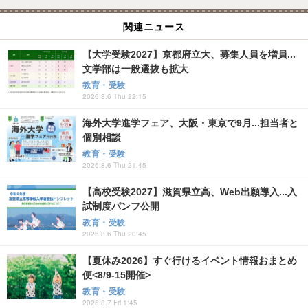
関連ニュース
【大学受験2027】京都府立大、募集人員を増員...
文学部は一般選抜も拡大
教育・受験
2026.8.6 Thu 22:15
海外大学進学フェア、大阪・東京で9月...担当者と
個別相談
教育・受験
2026.8.6 Thu 21:45
【高校受験2027】滋賀県立高、Web出願導入...入
試制度パンフ公開
教育・受験
2026.8.6 Thu 20:45
【夏休み2026】すぐ行けるイベント情報おまとめ
便<8/9-15開催>
教育・受験
2026.8.7 Fri 1:45