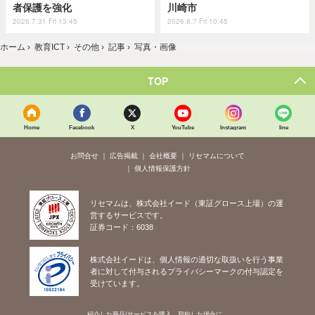
者保護を強化
川崎市
2026.7.31 Fri 13:45
2026.8.7 Fri 10:45
ホーム
›
教育ICT
›
その他
›
記事
›
写真・画像
TOP
Home
Facebook
X
YouTube
Instagram
line
お問合せ
広告掲載
会社概要
リセマムについて
個人情報保護方針
リセマムは、株式会社イード（東証グロース上場）の運
営するサービスです。
証券コード：6038
株式会社イードは、個人情報の適切な取扱いを行う事業
者に対して付与されるプライバシーマークの付与認定を
受けています。
紹介した商品/サービスを購入、契約した場合に、