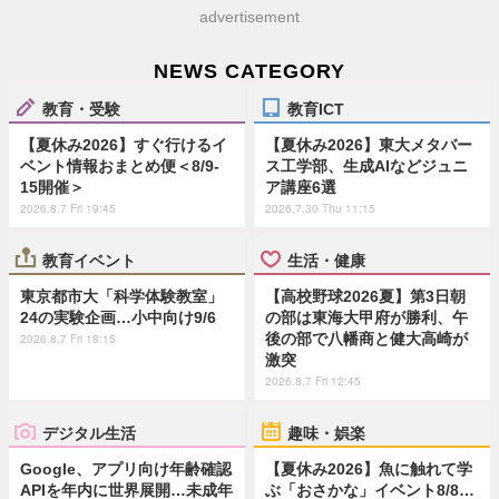
advertisement
NEWS CATEGORY
教育・受験
教育ICT
【夏休み2026】すぐ行けるイ
【夏休み2026】東大メタバー
ベント情報おまとめ便＜8/9-
ス工学部、生成AIなどジュニ
15開催＞
ア講座6選
2026.8.7 Fri 19:45
2026.7.30 Thu 11:15
教育イベント
生活・健康
東京都市大「科学体験教室」
【高校野球2026夏】第3日朝
24の実験企画…小中向け9/6
の部は東海大甲府が勝利、午
後の部で八幡商と健大高崎が
2026.8.7 Fri 18:15
激突
2026.8.7 Fri 12:45
デジタル生活
趣味・娯楽
Google、アプリ向け年齢確認
【夏休み2026】魚に触れて学
APIを年内に世界展開…未成年
ぶ「おさかな」イベント8/8…