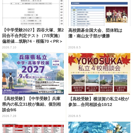
【中学受験2027】四谷大塚、第2
高校囲碁全国大会、団体戦は
回合不合判定テスト（7/5実施）
灘・南山女子部が優勝
偏差値…筑駒74・桜蔭70＜PR＞
2026.7.10
2026.8.5
【高校受験】【中学受験】兵庫
【高校受験】横須賀の私立4校が
県内の私立31校が集結、個別相
参加…合同相談会10/12
談会9/6
2026.7.28
2026.8.5