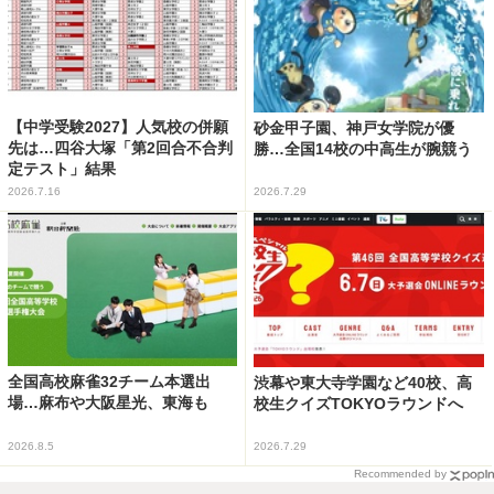
【中学受験2027】人気校の併願
砂金甲子園、神戸女学院が優
先は…四谷大塚「第2回合不合判
勝…全国14校の中高生が腕競う
定テスト」結果
2026.7.16
2026.7.29
全国高校麻雀32チーム本選出
渋幕や東大寺学園など40校、高
場…麻布や大阪星光、東海も
校生クイズTOKYOラウンドへ
2026.8.5
2026.7.29
Recommended by