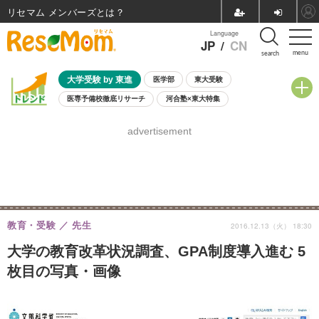
リセマム メンバーズ
Language
JP
/
CN
menu
search
大学受験 by 東進
医学部
東大受験
医専予備校徹底リサーチ
河合塾×東大特集
親子で考える大学選び
高校受験
中学受験
小学校受験
advertisement
共通テスト
夏休み
8月開催学校説明会・相談会
8月開催イベント・WS
全国公立高校 過去問
人気記事
自由研究教材（小学生向け）
自由研究教材（中学生向け）
ランキング
教育・受験
先生
2016.12.13（火） 18:30
大学の教育改革状況調査、GPA制度導入進む 5
枚目の写真・画像