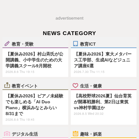
advertisement
NEWS CATEGORY
教育・受験
教育ICT
【夏休み2026】村山斉氏が公
【夏休み2026】東大メタバー
開講義、小中学生のための大
ス工学部、生成AIなどジュニ
学講義スクール9月開校
ア講座6選
2026.8.6 Thu 19:15
2026.7.30 Thu 11:15
教育イベント
生活・健康
【夏休み2026】ピアノ未経験
【高校野球2026夏】仙台育英
でも楽しめる「AI Duo
が開幕戦勝利、第2日は東筑
Piano」横浜みなとみらい
vs神村学園ほか
8/31まで
2026.8.5 Wed 20:32
2026.8.6 Thu 19:45
デジタル生活
趣味・娯楽