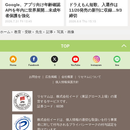
Google、アプリ向け年齢確認
ドラえもん短歌、入選作は
APIを年内に世界展開…未成年
11/20発売の新刊に収録…9/3
者保護を強化
締切
2026.7.31 Fri 13:45
2026.8.6 Thu 15:15
ホーム
›
教育・受験
›
先生
›
記事
›
写真・画像
TOP
Home
Facebook
X
YouTube
Instagram
line
お問合せ
広告掲載
会社概要
リセマムについて
個人情報保護方針
リセマムは、株式会社イード（東証グロース上場）の運
営するサービスです。
証券コード：6038
株式会社イードは、個人情報の適切な取扱いを行う事業
者に対して付与されるプライバシーマークの付与認定を
受けています。