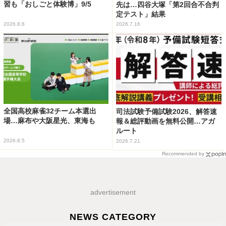
習も「おしごと体験博」9/5
先は…四谷大塚「第2回合不合判
定テスト」結果
2026.8.6
2026.7.16
全国高校麻雀32チーム本選出
司法試験予備試験2026、解答速
場…麻布や大阪星光、東海も
報＆総評動画を無料公開…アガ
ルート
2026.8.5
2026.7.21
Recommended by
advertisement
NEWS CATEGORY