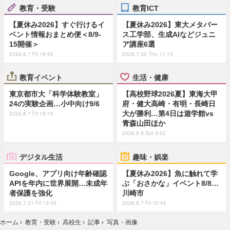
教育・受験
教育ICT
【夏休み2026】すぐ行けるイ
【夏休み2026】東大メタバー
ベント情報おまとめ便＜8/9-
ス工学部、生成AIなどジュニ
15開催＞
ア講座6選
2026.8.7 Fri 19:45
2026.7.30 Thu 11:15
教育イベント
生活・健康
東京都市大「科学体験教室」
【高校野球2026夏】東海大甲
24の実験企画…小中向け9/6
府・健大高崎・有明・長崎日
大が勝利…第4日は遊学館vs
2026.8.7 Fri 18:15
青森山田ほか
2026.8.8 Sat 9:52
デジタル生活
趣味・娯楽
Google、アプリ向け年齢確認
【夏休み2026】魚に触れて学
APIを年内に世界展開…未成年
ぶ「おさかな」イベント8/8…
者保護を強化
川崎市
2026.7.31 Fri 13:45
2026.8.7 Fri 10:45
ホーム
›
教育・受験
›
高校生
›
記事
›
写真・画像