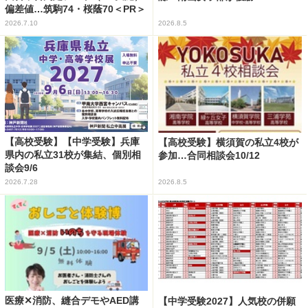
偏差値…筑駒74・桜蔭70＜PR＞
2026.7.10
2026.8.5
【高校受験】【中学受験】兵庫
【高校受験】横須賀の私立4校が
県内の私立31校が集結、個別相
参加…合同相談会10/12
談会9/6
2026.7.28
2026.8.5
医療✕消防、縫合デモやAED講
【中学受験2027】人気校の併願