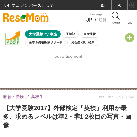
リセマム メンバーズ
Language
JP
/
CN
menu
search
大学受験 by 東進
医学部
東大受験
医専予備校徹底リサーチ
河合塾×東大特集
親子で考える大学選び
高校受験
中学受験
小学校受験
advertisement
共通テスト
夏休み
8月開催学校説明会・相談会
8月開催イベント・WS
全国公立高校 過去問
人気記事
自由研究教材（小学生向け）
自由研究教材（中学生向け）
ランキング
教育・受験
高校生
2016.12.13（火） 20:45
【大学受験2017】外部検定「英検」利用が最
多、求めるレベルは準2・準1 2枚目の写真・画
像