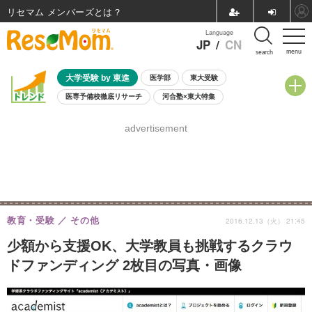
リセマム メンバーズ
Language
JP
/
CN
menu
search
大学受験 by 東進
医学部
東大受験
医専予備校徹底リサーチ
河合塾×東大特集
親子で考える大学選び
高校受験
中学受験
小学校受験
advertisement
共通テスト
夏休み
8月開催学校説明会・相談会
8月開催イベント・WS
全国公立高校 過去問
人気記事
自由研究教材（小学生向け）
自由研究教材（中学生向け）
ランキング
教育・受験
その他
2016.12.13（火） 21:45
少額から支援OK、大学教員も挑戦するクラウ
ドファンディング 2枚目の写真・画像