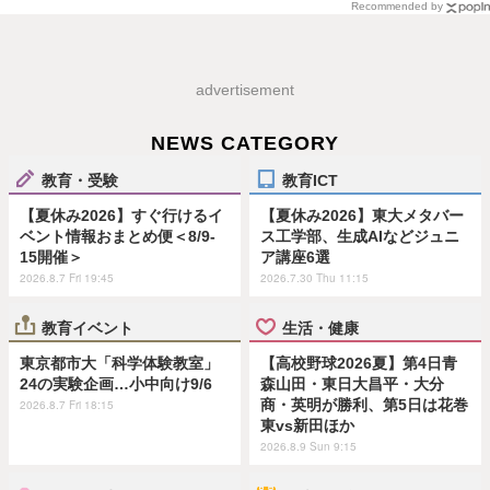
Recommended by
advertisement
NEWS CATEGORY
教育・受験
教育ICT
【夏休み2026】すぐ行けるイ
【夏休み2026】東大メタバー
ベント情報おまとめ便＜8/9-
ス工学部、生成AIなどジュニ
15開催＞
ア講座6選
2026.8.7 Fri 19:45
2026.7.30 Thu 11:15
教育イベント
生活・健康
東京都市大「科学体験教室」
【高校野球2026夏】第4日青
24の実験企画…小中向け9/6
森山田・東日大昌平・大分
商・英明が勝利、第5日は花巻
2026.8.7 Fri 18:15
東vs新田ほか
2026.8.9 Sun 9:15