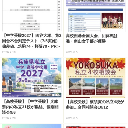
【中学受験2027】四谷大塚、第2
高校囲碁全国大会、団体戦は
回合不合判定テスト（7/5実施）
灘・南山女子部が優勝
偏差値…筑駒74・桜蔭70＜PR＞
2026.7.10
2026.8.5
【高校受験】【中学受験】兵庫
【高校受験】横須賀の私立4校が
県内の私立31校が集結、個別相
参加…合同相談会10/12
談会9/6
2026.7.28
2026.8.5