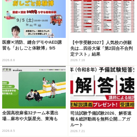
医療✕消防、縫合デモやAED講
【中学受験2027】人気校の併願
習も「おしごと体験博」9/5
先は…四谷大塚「第2回合不合判
定テスト」結果
2026.8.6
2026.7.16
全国高校麻雀32チーム本選出
司法試験予備試験2026、解答速
場…麻布や大阪星光、東海も
報＆総評動画を無料公開…アガ
ルート
2026.8.5
2026.7.21