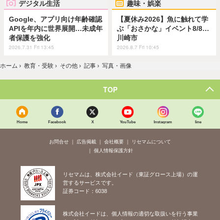
デジタル生活
趣味・娯楽
Google、アプリ向け年齢確認
【夏休み2026】魚に触れて学
APIを年内に世界展開…未成年
ぶ「おさかな」イベント8/8…
者保護を強化
川崎市
2026.7.31 Fri 13:45
2026.8.7 Fri 10:45
ホーム
›
教育・受験
›
その他
›
記事
›
写真・画像
TOP
Home
Facebook
X
YouTube
Instagram
line
お問合せ
広告掲載
会社概要
リセマムについて
個人情報保護方針
リセマムは、株式会社イード（東証グロース上場）の運
営するサービスです。
証券コード：6038
株式会社イードは、個人情報の適切な取扱いを行う事業