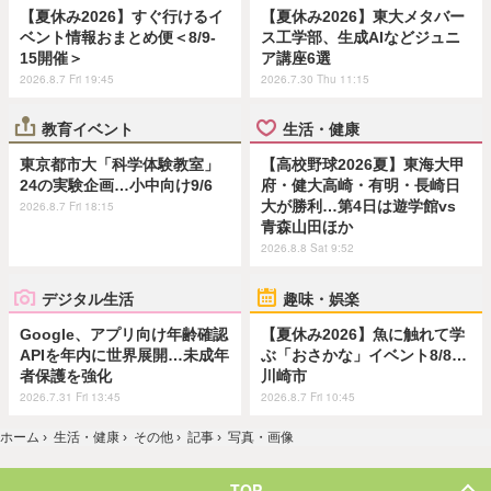
【夏休み2026】すぐ行けるイ
【夏休み2026】東大メタバー
ベント情報おまとめ便＜8/9-
ス工学部、生成AIなどジュニ
15開催＞
ア講座6選
2026.8.7 Fri 19:45
2026.7.30 Thu 11:15
教育イベント
生活・健康
東京都市大「科学体験教室」
【高校野球2026夏】東海大甲
24の実験企画…小中向け9/6
府・健大高崎・有明・長崎日
大が勝利…第4日は遊学館vs
2026.8.7 Fri 18:15
青森山田ほか
2026.8.8 Sat 9:52
デジタル生活
趣味・娯楽
Google、アプリ向け年齢確認
【夏休み2026】魚に触れて学
APIを年内に世界展開…未成年
ぶ「おさかな」イベント8/8…
者保護を強化
川崎市
2026.7.31 Fri 13:45
2026.8.7 Fri 10:45
ホーム
›
生活・健康
›
その他
›
記事
›
写真・画像
TOP