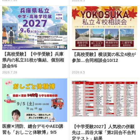
2026.8.5
【高校受験】【中学受験】兵庫
【高校受験】横須賀の私立4校が
県内の私立31校が集結、個別相
参加…合同相談会10/12
談会9/6
2026.7.28
2026.8.5
医療✕消防、縫合デモやAED講
【中学受験2027】人気校の併願
習も「おしごと体験博」9/5
先は…四谷大塚「第2回合不合判
定テスト」結果