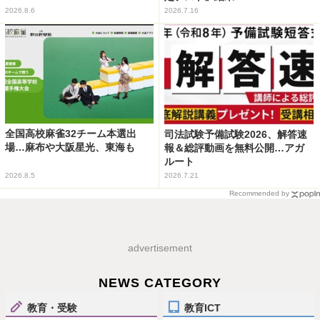
2026.8.6
2026.7.16
全国高校麻雀32チーム本選出
司法試験予備試験2026、解答速
場…麻布や大阪星光、東海も
報＆総評動画を無料公開…アガ
ルート
2026.8.5
2026.7.21
Recommended by
advertisement
NEWS CATEGORY
教育・受験
教育ICT