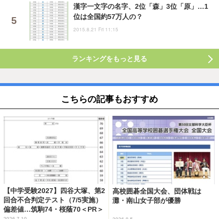
漢字一文字の名字、2位「森」3位「原」…1
位は全国約57万人の？
2015.8.21 Fri 11:15
ランキングをもっと見る
こちらの記事もおすすめ
【中学受験2027】四谷大塚、第2
高校囲碁全国大会、団体戦は
回合不合判定テスト（7/5実施）
灘・南山女子部が優勝
偏差値…筑駒74・桜蔭70＜PR＞
2026.7.10