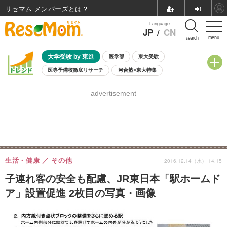
リセマム メンバーズ
Language
JP
/
CN
menu
search
大学受験 by 東進
医学部
東大受験
医専予備校徹底リサーチ
河合塾×東大特集
親子で考える大学選び
高校受験
中学受験
小学校受験
advertisement
共通テスト
夏休み
8月開催学校説明会・相談会
8月開催イベント・WS
全国公立高校 過去問
人気記事
自由研究教材（小学生向け）
自由研究教材（中学生向け）
ランキング
生活・健康
その他
2016.12.14（水） 14:15
子連れ客の安全も配慮、JR東日本「駅ホームド
ア」設置促進 2枚目の写真・画像