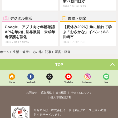
東vs新田ほか
2026.8.9 Sun 9:15
デジタル生活
趣味・娯楽
Google、アプリ向け年齢確認
【夏休み2026】魚に触れて学
APIを年内に世界展開…未成年
ぶ「おさかな」イベント8/8…
者保護を強化
川崎市
2026.7.31 Fri 13:45
2026.8.7 Fri 10:45
ホーム
›
生活・健康
›
その他
›
記事
›
写真・画像
TOP
Home
Facebook
X
YouTube
Instagram
line
お問合せ
広告掲載
会社概要
リセマムについて
個人情報保護方針
リセマムは、株式会社イード（東証グロース上場）の運
営するサービスです。