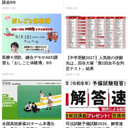
談会9/6
2026.7.28
2026.8.5
医療✕消防、縫合デモやAED講
【中学受験2027】人気校の併願
習も「おしごと体験博」9/5
先は…四谷大塚「第2回合不合判
定テスト」結果
2026.8.6
2026.7.16
全国高校麻雀32チーム本選出
司法試験予備試験2026、解答速