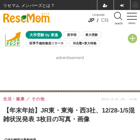
リセマム メンバーズ
Language
JP
/
CN
menu
search
大学受験 by 東進
医学部
東大受験
医専予備校徹底リサーチ
河合塾×東大特集
親子で考える大学選び
高校受験
中学受験
小学校受験
advertisement
共通テスト
夏休み
8月開催学校説明会・相談会
8月開催イベント・WS
全国公立高校 過去問
人気記事
自由研究教材（小学生向け）
自由研究教材（中学生向け）
ランキング
生活・健康
その他
2016.12.15（木） 15:46
【年末年始】JR東・東海・西3社、12/28-1/5混
雑状況発表 3枚目の写真・画像