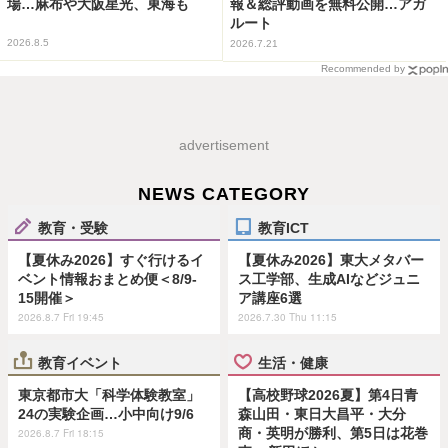
場…麻布や大阪星光、東海も
報＆総評動画を無料公開…アガ
ルート
2026.8.5
2026.7.21
Recommended by
advertisement
NEWS CATEGORY
教育・受験
教育ICT
【夏休み2026】すぐ行けるイ
【夏休み2026】東大メタバー
ベント情報おまとめ便＜8/9-
ス工学部、生成AIなどジュニ
15開催＞
ア講座6選
2026.8.7 Fri 19:45
2026.7.30 Thu 11:15
教育イベント
生活・健康
東京都市大「科学体験教室」
【高校野球2026夏】第4日青
24の実験企画…小中向け9/6
森山田・東日大昌平・大分
商・英明が勝利、第5日は花巻
2026.8.7 Fri 18:15