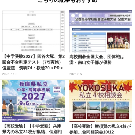
こちらの記事もおすすめ
【中学受験2027】四谷大塚、第2
高校囲碁全国大会、団体戦は
回合不合判定テスト（7/5実施）
灘・南山女子部が優勝
偏差値…筑駒74・桜蔭70＜PR＞
2026.7.10
2026.8.5
【高校受験】【中学受験】兵庫
【高校受験】横須賀の私立4校が
県内の私立31校が集結、個別相
参加…合同相談会10/12