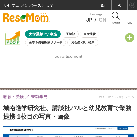
リセマム メンバーズ
Language
JP
/
CN
menu
search
大学受験 by 東進
医学部
東大受験
医専予備校徹底リサーチ
河合塾×東大特集
親子で考える大学選び
高校受験
中学受験
小学校受験
advertisement
共通テスト
夏休み
8月開催学校説明会・相談会
8月開催イベント・WS
全国公立高校 過去問
人気記事
自由研究教材（小学生向け）
自由研究教材（中学生向け）
ランキング
教育・受験
未就学児
2016.12.15（木） 20:15
城南進学研究社、講談社パルと幼児教育で業務
提携 1枚目の写真・画像