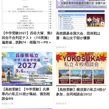
【中学受験2027】四谷大塚、第2
高校囲碁全国大会、団体戦は
回合不合判定テスト（7/5実施）
灘・南山女子部が優勝
偏差値…筑駒74・桜蔭70＜PR＞
2026.7.10
2026.8.5
【高校受験】【中学受験】兵庫
【高校受験】横須賀の私立4校が
県内の私立31校が集結、個別相
参加…合同相談会10/12
談会9/6
2026.7.28
2026.8.5