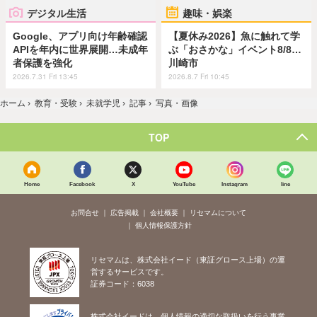
デジタル生活
趣味・娯楽
Google、アプリ向け年齢確認
【夏休み2026】魚に触れて学
APIを年内に世界展開…未成年
ぶ「おさかな」イベント8/8…
者保護を強化
川崎市
2026.7.31 Fri 13:45
2026.8.7 Fri 10:45
ホーム
›
教育・受験
›
未就学児
›
記事
›
写真・画像
TOP
Home
Facebook
X
YouTube
Instagram
line
お問合せ
広告掲載
会社概要
リセマムについて
個人情報保護方針
リセマムは、株式会社イード（東証グロース上場）の運
営するサービスです。
証券コード：6038
株式会社イードは、個人情報の適切な取扱いを行う事業