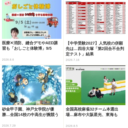
医療✕消防、縫合デモやAED講
【中学受験2027】人気校の併願
習も「おしごと体験博」9/5
先は…四谷大塚「第2回合不合判
定テスト」結果
2026.8.6
2026.7.16
砂金甲子園、神戸女学院が優
全国高校麻雀32チーム本選出
勝…全国14校の中高生が腕競う
場…麻布や大阪星光、東海も
2026.7.29
2026.8.5