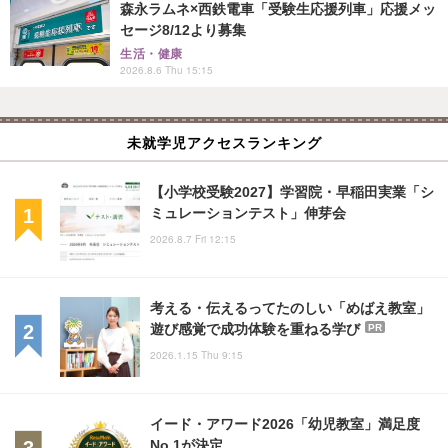
森永ラムネ×西鉄電車「受験生応援列車」応援メッ
セージ8/12より募集
生活・健康
2026.8.6 Thu 15:15
未就学児アクセスランキング
【小学校受験2027】学習院・早稲田実業「シ
ミュレーションテスト」伸芽会
2026.8.7 Fri 12:15
考える・伝えるってたのしい「めばえ教室」
遊び感覚で成功体験を重ねる学び
PR
2026.1.15 Thu 9:15
イード・アワード2026「幼児教室」満足度
No.1が決定