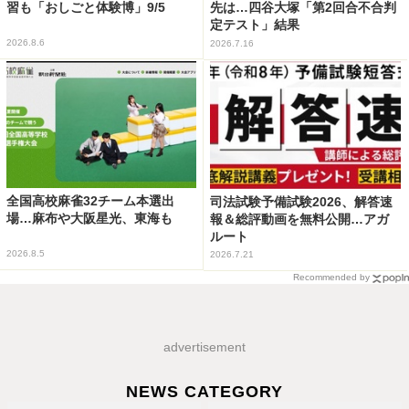
習も「おしごと体験博」9/5
先は…四谷大塚「第2回合不合判
定テスト」結果
2026.8.6
2026.7.16
全国高校麻雀32チーム本選出
司法試験予備試験2026、解答速
場…麻布や大阪星光、東海も
報＆総評動画を無料公開…アガ
ルート
2026.8.5
2026.7.21
Recommended by
advertisement
NEWS CATEGORY