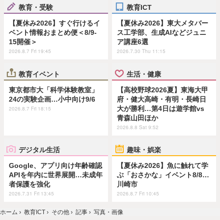
教育・受験
教育ICT
【夏休み2026】すぐ行けるイ
【夏休み2026】東大メタバー
ベント情報おまとめ便＜8/9-
ス工学部、生成AIなどジュニ
15開催＞
ア講座6選
2026.8.7 Fri 19:45
2026.7.30 Thu 11:15
教育イベント
生活・健康
東京都市大「科学体験教室」
【高校野球2026夏】東海大甲
24の実験企画…小中向け9/6
府・健大高崎・有明・長崎日
大が勝利…第4日は遊学館vs
2026.8.7 Fri 18:15
青森山田ほか
2026.8.8 Sat 9:52
デジタル生活
趣味・娯楽
Google、アプリ向け年齢確認
【夏休み2026】魚に触れて学
APIを年内に世界展開…未成年
ぶ「おさかな」イベント8/8…
者保護を強化
川崎市
2026.7.31 Fri 13:45
2026.8.7 Fri 10:45
ホーム
›
教育ICT
›
その他
›
記事
›
写真・画像