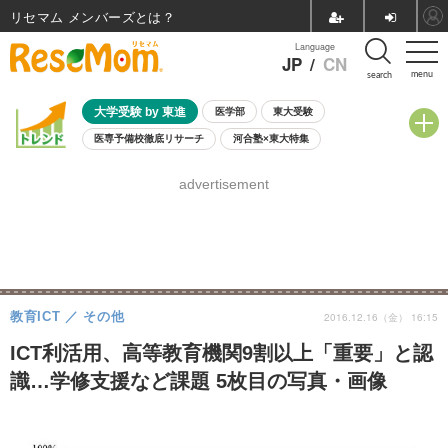
リセマム メンバーズ
Language
JP
/
CN
menu
search
大学受験 by 東進
医学部
東大受験
医専予備校徹底リサーチ
河合塾×東大特集
親子で考える大学選び
高校受験
中学受験
小学校受験
advertisement
共通テスト
夏休み
8月開催学校説明会・相談会
8月開催イベント・WS
全国公立高校 過去問
人気記事
自由研究教材（小学生向け）
自由研究教材（中学生向け）
ランキング
教育ICT
その他
2016.12.16（金） 16:15
ICT利活用、高等教育機関9割以上「重要」と認
識…学修支援など課題 5枚目の写真・画像