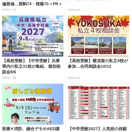
偏差値…筑駒74・桜蔭70＜PR＞
2026.7.10
2026.8.5
【高校受験】【中学受験】兵庫
【高校受験】横須賀の私立4校が
県内の私立31校が集結、個別相
参加…合同相談会10/12
談会9/6
2026.7.28
2026.8.5
医療✕消防、縫合デモやAED講
【中学受験2027】人気校の併願