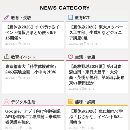
NEWS CATEGORY
教育・受験
教育ICT
【夏休み2026】すぐ行けるイ
【夏休み2026】東大メタバー
ベント情報おまとめ便＜8/9-
ス工学部、生成AIなどジュニ
15開催＞
ア講座6選
2026.8.7 Fri 19:45
2026.7.30 Thu 11:15
教育イベント
生活・健康
東京都市大「科学体験教室」
【高校野球2026夏】第4日青
24の実験企画…小中向け9/6
森山田・東日大昌平・大分
商・英明が勝利、第5日は花巻
2026.8.7 Fri 18:15
東vs新田ほか
2026.8.9 Sun 9:15
デジタル生活
趣味・娯楽
Google、アプリ向け年齢確認
【夏休み2026】魚に触れて学
APIを年内に世界展開…未成年
ぶ「おさかな」イベント8/8…
者保護を強化
川崎市
2026.7.31 Fri 13:45
2026.8.7 Fri 10:45