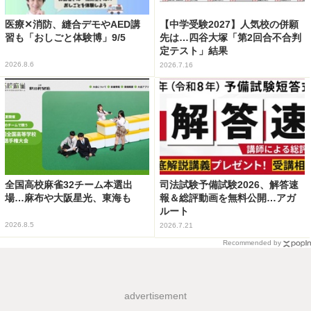
医療✕消防、縫合デモやAED講
【中学受験2027】人気校の併願
習も「おしごと体験博」9/5
先は…四谷大塚「第2回合不合判
定テスト」結果
2026.8.6
2026.7.16
全国高校麻雀32チーム本選出
司法試験予備試験2026、解答速
場…麻布や大阪星光、東海も
報＆総評動画を無料公開…アガ
ルート
2026.8.5
2026.7.21
Recommended by
advertisement