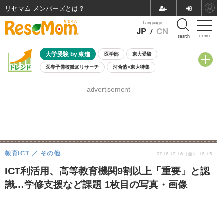
リセマム メンバーズ
Language
JP
/
CN
menu
search
大学受験 by 東進
医学部
東大受験
医専予備校徹底リサーチ
河合塾×東大特集
親子で考える大学選び
高校受験
中学受験
小学校受験
advertisement
共通テスト
夏休み
8月開催学校説明会・相談会
8月開催イベント・WS
全国公立高校 過去問
人気記事
自由研究教材（小学生向け）
自由研究教材（中学生向け）
ランキング
教育ICT
その他
2016.12.16（金） 16:15
ICT利活用、高等教育機関9割以上「重要」と認
識…学修支援など課題 1枚目の写真・画像