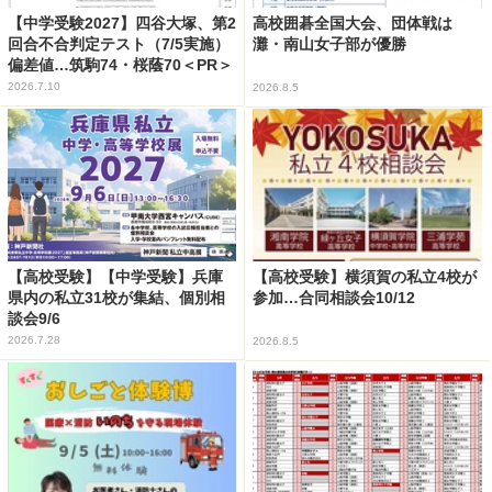
【中学受験2027】四谷大塚、第2
高校囲碁全国大会、団体戦は
回合不合判定テスト（7/5実施）
灘・南山女子部が優勝
偏差値…筑駒74・桜蔭70＜PR＞
2026.7.10
2026.8.5
【高校受験】【中学受験】兵庫
【高校受験】横須賀の私立4校が
県内の私立31校が集結、個別相
参加…合同相談会10/12
談会9/6
2026.7.28
2026.8.5