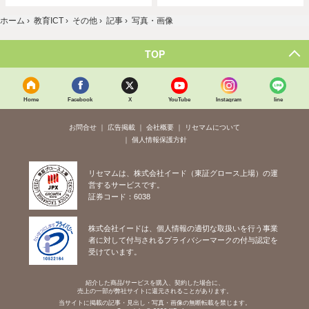
ホーム
›
教育ICT
›
その他
›
記事
›
写真・画像
TOP
Home
Facebook
X
YouTube
Instagram
line
お問合せ
広告掲載
会社概要
リセマムについて
個人情報保護方針
リセマムは、株式会社イード（東証グロース上場）の運
営するサービスです。
証券コード：6038
株式会社イードは、個人情報の適切な取扱いを行う事業
者に対して付与されるプライバシーマークの付与認定を
受けています。
紹介した商品/サービスを購入、契約した場合に、
売上の一部が弊社サイトに還元されることがあります。
当サイトに掲載の記事・見出し・写真・画像の無断転載を禁じます。