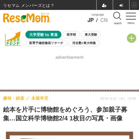
リセマム メンバーズ
Language
JP
/
CN
menu
search
大学受験 by 東進
医学部
東大受験
医専予備校徹底リサーチ
河合塾×東大特集
親子で考える大学選び
高校受験
中学受験
小学校受験
advertisement
共通テスト
夏休み
8月開催学校説明会・相談会
8月開催イベント・WS
全国公立高校 過去問
人気記事
自由研究教材（小学生向け）
自由研究教材（中学生向け）
ランキング
趣味・娯楽
未就学児
2016.12.21（水） 12:45
絵本を片手に博物館をめぐろう、参加親子募
集…国立科学博物館2/4 1枚目の写真・画像