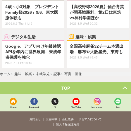
4歳～小3対象「プレジデント
【高校野球2026夏】仙台育英
Family祭2026」9/6、東大医
が開幕戦勝利、第2日は東筑
療体験も
vs神村学園ほか
2026.8.6 Thu 11:15
2026.8.5 Wed 20:32
デジタル生活
趣味・娯楽
Google、アプリ向け年齢確認
全国高校麻雀32チーム本選出
APIを年内に世界展開…未成年
場…麻布や大阪星光、東海も
者保護を強化
2026.8.5 Wed 19:45
2026.7.31 Fri 13:45
ホーム
›
趣味・娯楽
›
未就学児
›
記事
›
写真・画像
TOP
Home
Facebook
X
YouTube
Instagram
line
お問合せ
広告掲載
会社概要
リセマムについて
個人情報保護方針