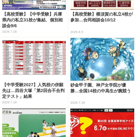
【高校受験】【中学受験】兵庫
【高校受験】横須賀の私立4校が
県内の私立31校が集結、個別相
参加…合同相談会10/12
談会9/6
2026.7.28
2026.8.5
【中学受験2027】人気校の併願
砂金甲子園、神戸女学院が優
先は…四谷大塚「第2回合不合判
勝…全国14校の中高生が腕競う
定テスト」結果
2026.7.16
2026.7.29