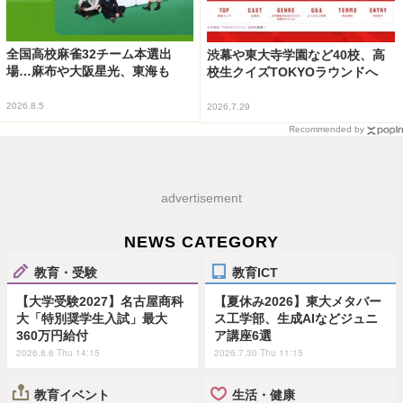
全国高校麻雀32チーム本選出
渋幕や東大寺学園など40校、高
場…麻布や大阪星光、東海も
校生クイズTOKYOラウンドへ
2026.8.5
2026.7.29
Recommended by
advertisement
NEWS CATEGORY
教育・受験
教育ICT
【大学受験2027】名古屋商科
【夏休み2026】東大メタバー
大「特別奨学生入試」最大
ス工学部、生成AIなどジュニ
360万円給付
ア講座6選
2026.8.6 Thu 14:15
2026.7.30 Thu 11:15
教育イベント
生活・健康