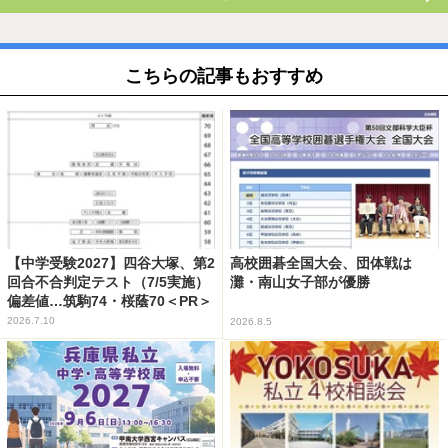
こちらの記事もおすすめ
【中学受験2027】四谷大塚、第2
高校囲碁全国大会、団体戦は
回合不合判定テスト（7/5実施）
灘・南山女子部が優勝
偏差値…筑駒74・桜蔭70＜PR＞
2026.7.10
2026.8.5