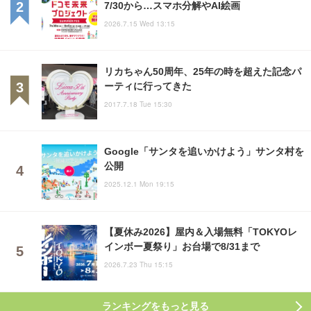
7/30から…スマホ分解やAI絵画
2026.7.15 Wed 13:15
リカちゃん50周年、25年の時を超えた記念パ
ーティに行ってきた
2017.7.18 Tue 15:30
Google「サンタを追いかけよう」サンタ村を
公開
2025.12.1 Mon 19:15
【夏休み2026】屋内＆入場無料「TOKYOレ
インボー夏祭り」お台場で8/31まで
2026.7.23 Thu 15:15
ランキングをもっと見る