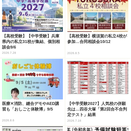
【高校受験】【中学受験】兵庫
【高校受験】横須賀の私立4校が
県内の私立31校が集結、個別相
参加…合同相談会10/12
談会9/6
2026.7.28
2026.8.5
医療✕消防、縫合デモやAED講
【中学受験2027】人気校の併願
習も「おしごと体験博」9/5
先は…四谷大塚「第2回合不合判
定テスト」結果
2026.8.6
2026.7.16