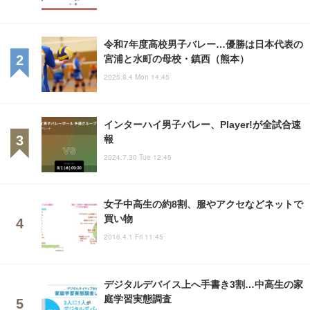
令和7年度高校男子バレー…優勝は日本代表の
宮浦と水町の母校・鎮西（熊本）
2025.8.4 Mon 14:45
インターハイ男子バレー、Player!が全試合速
報
2024.7.30 Tue 12:45
女子中高生の約8割、服やアクセなどネットで
買い物
2016.4.1 Fri 11:45
デジタルデバイス上へ手書き3割…中高生の家
庭学習実態調査