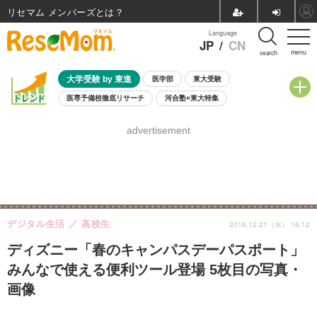
リセマム メンバーズ
Language
JP
/
CN
menu
search
大学受験 by 東進
医学部
東大受験
医専予備校徹底リサーチ
河合塾×東大特集
親子で考える大学選び
高校受験
中学受験
小学校受験
advertisement
共通テスト
夏休み
8月開催学校説明会・相談会
8月開催イベント・WS
全国公立高校 過去問
人気記事
自由研究教材（小学生向け）
自由研究教材（中学生向け）
ランキング
デジタル生活
高校生
2016.12.21（水） 16:12
ディズニー「春のキャンパスデーパスポート」
みんなで使える便利ツール登場 5枚目の写真・
画像