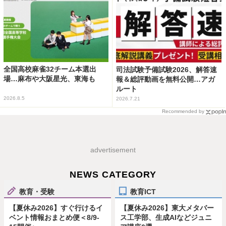
全国高校麻雀32チーム本選出
司法試験予備試験2026、解答速
場…麻布や大阪星光、東海も
報＆総評動画を無料公開…アガ
ルート
2026.8.5
2026.7.21
Recommended by
advertisement
NEWS CATEGORY
教育・受験
教育ICT
【夏休み2026】すぐ行けるイ
【夏休み2026】東大メタバー
ベント情報おまとめ便＜8/9-
ス工学部、生成AIなどジュニ