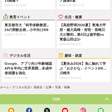
15開催＞
ア講座6選
2026.8.7 Fri 19:45
2026.7.30 Thu 11:15
教育イベント
生活・健康
東京都市大「科学体験教室」
【高校野球2026夏】東海大甲
24の実験企画…小中向け9/6
府・健大高崎・有明・長崎日
大が勝利…第4日は遊学館vs
2026.8.7 Fri 18:15
青森山田ほか
2026.8.8 Sat 9:52
デジタル生活
趣味・娯楽
Google、アプリ向け年齢確認
【夏休み2026】魚に触れて学
APIを年内に世界展開…未成年
ぶ「おさかな」イベント8/8…
者保護を強化
川崎市
2026.7.31 Fri 13:45
2026.8.7 Fri 10:45
ホーム
›
デジタル生活
›
高校生
›
記事
›
写真・画像
TOP