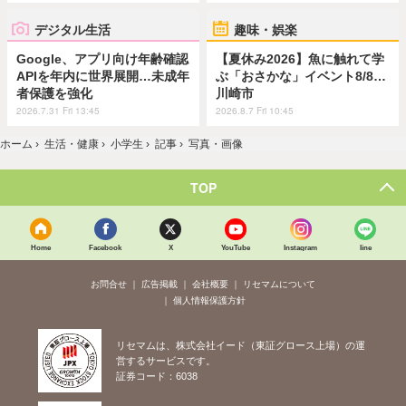
デジタル生活
趣味・娯楽
Google、アプリ向け年齢確認
【夏休み2026】魚に触れて学
APIを年内に世界展開…未成年
ぶ「おさかな」イベント8/8…
者保護を強化
川崎市
2026.7.31 Fri 13:45
2026.8.7 Fri 10:45
ホーム
›
生活・健康
›
小学生
›
記事
›
写真・画像
TOP
Home
Facebook
X
YouTube
Instagram
line
お問合せ
広告掲載
会社概要
リセマムについて
個人情報保護方針
リセマムは、株式会社イード（東証グロース上場）の運
営するサービスです。
証券コード：6038