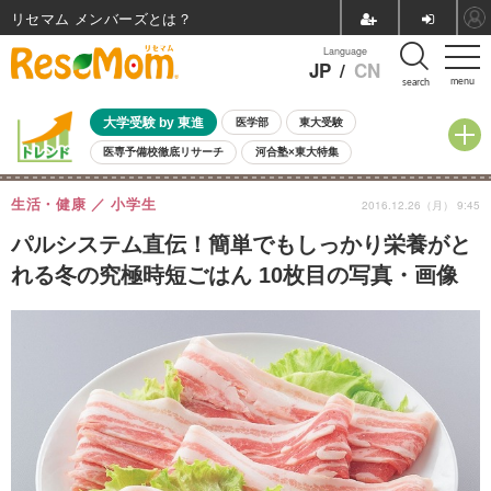
リセマム メンバーズ
Language
JP
/
CN
menu
search
大学受験 by 東進
医学部
東大受験
医専予備校徹底リサーチ
河合塾×東大特集
親子で考える大学選び
高校受験
中学受験
小学校受験
生活・健康
小学生
2016.12.26（月） 9:45
共通テスト
夏休み
8月開催学校説明会・相談会
8月開催イベント・WS
全国公立高校 過去問
人気記事
パルシステム直伝！簡単でもしっかり栄養がと
自由研究教材（小学生向け）
自由研究教材（中学生向け）
ランキング
れる冬の究極時短ごはん 10枚目の写真・画像