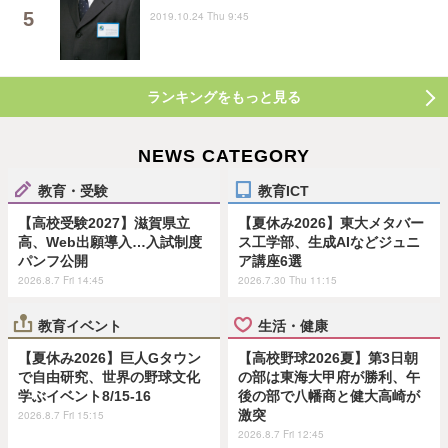
2019.10.24 Thu 9:45
ランキングをもっと見る
NEWS CATEGORY
教育・受験
教育ICT
【高校受験2027】滋賀県立
【夏休み2026】東大メタバー
高、Web出願導入…入試制度
ス工学部、生成AIなどジュニ
パンフ公開
ア講座6選
2026.8.7 Fri 14:45
2026.7.30 Thu 11:15
教育イベント
生活・健康
【夏休み2026】巨人Gタウン
【高校野球2026夏】第3日朝
で自由研究、世界の野球文化
の部は東海大甲府が勝利、午
学ぶイベント8/15-16
後の部で八幡商と健大高崎が
激突
2026.8.7 Fri 15:15
2026.8.7 Fri 12:45