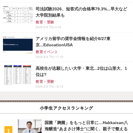
司法試験2026、短答式の合格率79.3%...早大など
大学院別結果も
教育・受験
2026.8.6 Thu 0:45
アメリカ留学の奨学金情報を紹介8/27東
京...EducationUSA
教育イベント
2026.8.6 Thu 17:15
高校生が志願したい大学・東北...2位は山形大、1
位は?
教育・受験
2026.8.6 Thu 16:15
小学生アクセスランキング
国菌「麹菌」をもっと日常に…Hakkaisan八
海醸造“あまさけ博士”に聞く、親子で整える