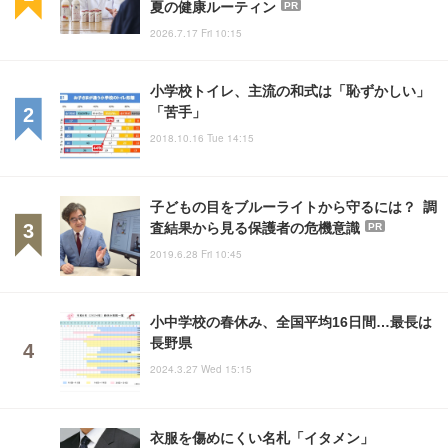
夏の健康ルーティン
PR
2026.7.17 Fri 10:15
小学校トイレ、主流の和式は「恥ずかしい」
「苦手」
2018.10.16 Tue 14:15
子どもの目をブルーライトから守るには？ 調
査結果から見る保護者の危機意識
PR
2019.6.28 Fri 10:45
小中学校の春休み、全国平均16日間…最長は
長野県
2024.3.27 Wed 15:15
衣服を傷めにくい名札「イタメン」