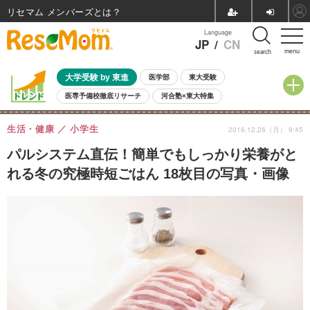
リセマム メンバーズ
Language
JP
/
CN
menu
search
大学受験 by 東進
医学部
東大受験
医専予備校徹底リサーチ
河合塾×東大特集
親子で考える大学選び
高校受験
中学受験
小学校受験
生活・健康
小学生
2016.12.26（月） 9:45
共通テスト
夏休み
8月開催学校説明会・相談会
8月開催イベント・WS
全国公立高校 過去問
人気記事
パルシステム直伝！簡単でもしっかり栄養がと
自由研究教材（小学生向け）
自由研究教材（中学生向け）
ランキング
れる冬の究極時短ごはん 18枚目の写真・画像