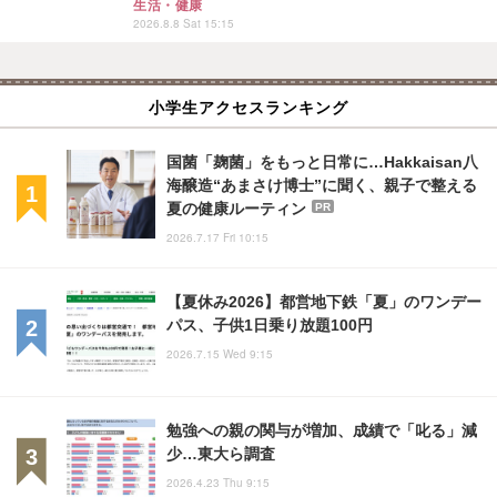
生活・健康
2026.8.8 Sat 15:15
小学生アクセスランキング
国菌「麹菌」をもっと日常に…Hakkaisan八
海醸造“あまさけ博士”に聞く、親子で整える
夏の健康ルーティン
PR
2026.7.17 Fri 10:15
【夏休み2026】都営地下鉄「夏」のワンデー
パス、子供1日乗り放題100円
2026.7.15 Wed 9:15
勉強への親の関与が増加、成績で「叱る」減
少…東大ら調査
2026.4.23 Thu 9:15