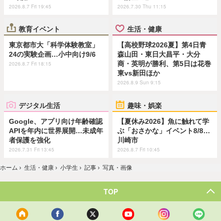
2026.8.7 Fri 19:45
2026.7.30 Thu 11:15
教育イベント
生活・健康
東京都市大「科学体験教室」
【高校野球2026夏】第4日青
24の実験企画…小中向け9/6
森山田・東日大昌平・大分
商・英明が勝利、第5日は花巻
2026.8.7 Fri 18:15
東vs新田ほか
2026.8.9 Sun 9:15
デジタル生活
趣味・娯楽
Google、アプリ向け年齢確認
【夏休み2026】魚に触れて学
APIを年内に世界展開…未成年
ぶ「おさかな」イベント8/8…
者保護を強化
川崎市
2026.7.31 Fri 13:45
2026.8.7 Fri 10:45
ホーム
›
生活・健康
›
小学生
›
記事
›
写真・画像
TOP