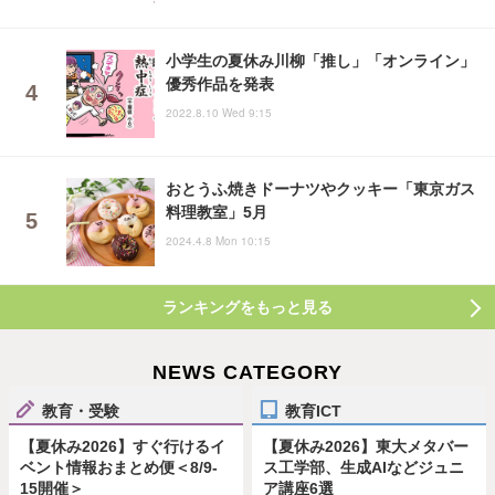
小学生の夏休み川柳「推し」「オンライン」
優秀作品を発表
2022.8.10 Wed 9:15
おとうふ焼きドーナツやクッキー「東京ガス
料理教室」5月
2024.4.8 Mon 10:15
ランキングをもっと見る
NEWS CATEGORY
教育・受験
教育ICT
【夏休み2026】すぐ行けるイ
【夏休み2026】東大メタバー
ベント情報おまとめ便＜8/9-
ス工学部、生成AIなどジュニ
15開催＞
ア講座6選