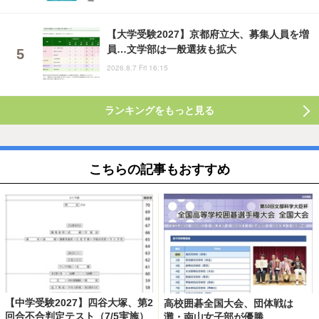
【大学受験2027】京都府立大、募集人員を増
員…文学部は一般選抜も拡大
2026.8.7 Fri 16:15
ランキングをもっと見る
こちらの記事もおすすめ
【中学受験2027】四谷大塚、第2
高校囲碁全国大会、団体戦は
回合不合判定テスト（7/5実施）
灘・南山女子部が優勝