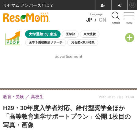
リセマム メンバーズ
Language
JP
/
CN
menu
search
大学受験 by 東進
医学部
東大受験
医専予備校徹底リサーチ
河合塾×東大特集
親子で考える大学選び
高校受験
中学受験
小学校受験
advertisement
共通テスト
夏休み
8月開催学校説明会・相談会
8月開催イベント・WS
全国公立高校 過去問
人気記事
自由研究教材（小学生向け）
自由研究教材（中学生向け）
ランキング
教育・受験
高校生
2016.12.26（月） 19:58
H29・30年度入学者対応、給付型奨学金ほか
「高等教育進学サポートプラン」公開 1枚目の
写真・画像