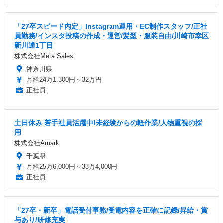
「27卒スピード内定」Instagram運用・EC制作スタッフ/正社
員勤務/インスタ投稿の作成・運営/髪型・服装自由/川崎市幸区
新川通1丁目
株式会社Meta Sales
神奈川県
月給24万1,300円～32万円
正社員
土日休み 若手社員活躍中!未経験からの軽作業/人物重視の採
用
株式会社Amark
千葉県
月給25万6,000円～33万4,000円
正社員
「27卒・新卒」電話受付事務/受電内容を正確に記録/昇給・賞
与あり/研修充実