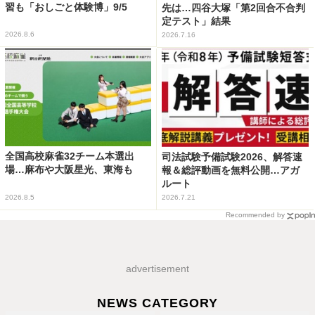
習も「おしごと体験博」9/5
先は…四谷大塚「第2回合不合判
定テスト」結果
2026.8.6
2026.7.16
全国高校麻雀32チーム本選出
司法試験予備試験2026、解答速
場…麻布や大阪星光、東海も
報＆総評動画を無料公開…アガ
ルート
2026.8.5
2026.7.21
Recommended by
advertisement
NEWS CATEGORY