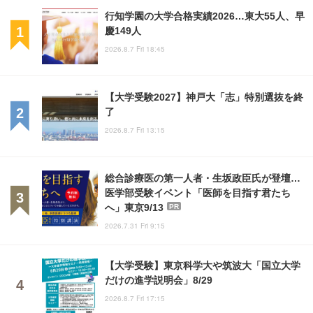
行知学園の大学合格実績2026…東大55人、早
慶149人
2026.8.7 Fri 18:45
【大学受験2027】神戸大「志」特別選抜を終
了
2026.8.7 Fri 13:15
総合診療医の第一人者・生坂政臣氏が登壇…
医学部受験イベント「医師を目指す君たち
へ」東京9/13
PR
2026.7.31 Fri 9:15
【大学受験】東京科学大や筑波大「国立大学
だけの進学説明会」8/29
2026.8.7 Fri 17:15