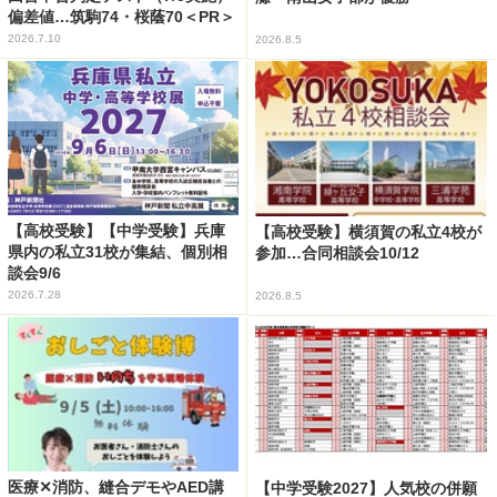
偏差値…筑駒74・桜蔭70＜PR＞
2026.7.10
2026.8.5
【高校受験】【中学受験】兵庫
【高校受験】横須賀の私立4校が
県内の私立31校が集結、個別相
参加…合同相談会10/12
談会9/6
2026.7.28
2026.8.5
医療✕消防、縫合デモやAED講
【中学受験2027】人気校の併願