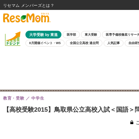
リセマム メンバーズ
大学受験 by 東進
医学部
東大受験
医専予備校徹底リサー
8月開催イベント・WS
全国公立高校 過去問
人気記事
自由研
教育・受験
中学生
【高校受験2015】鳥取県公立高校入試＜国語＞