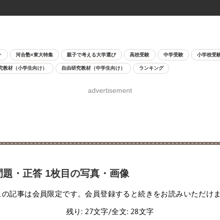
チ
河合塾×東大特集
親子で考える大学選び
高校受験
中学受験
小学校受
究教材（小学生向け）
自由研究教材（中学生向け）
ランキング
advertisement
問題・正答 1枚目の写真・画像
この記事は会員限定です。会員登録すると続きをお読みいただけ
残り: 27文字/全文: 28文字