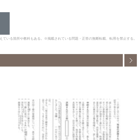
えている箇所や教科もある。※掲載されている問題・正答の無断転載、転用を禁止する。