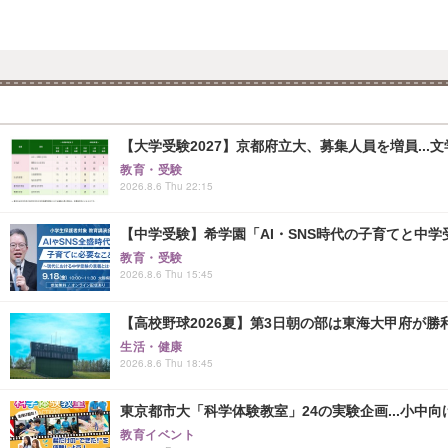
【大学受験2027】京都府立大、募集人員を増員...
教育・受験
2026.8.6 Thu 22:15
【中学受験】希学園「AI・SNS時代の子育てと中学受
教育・受験
2026.8.6 Thu 15:45
【高校野球2026夏】第3日朝の部は東海大甲府が
生活・健康
2026.8.6 Thu 18:45
東京都市大「科学体験教室」24の実験企画...小中向け
教育イベント