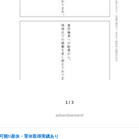
1
/
3
advertisement
万可能!/産休・育休取得実績あり