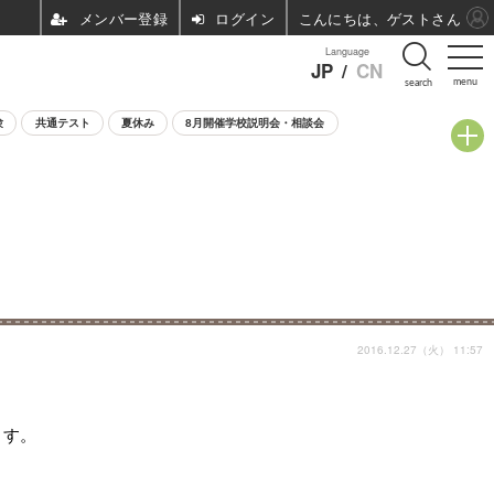
ログイン
こんにちは、ゲストさん
Language
JP
/
CN
menu
search
験
共通テスト
夏休み
8月開催学校説明会・相談会
2016.12.27（火） 11:57
ます。